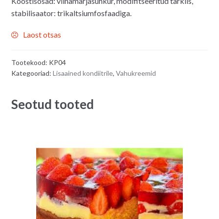
Koostisosad: viinamarjasuhkur, modifitseeritud tärklis,
stabilisaator: trikaltsiumfosfaadiga.
Laost otsas
Tootekood:
KP04
Kategooriad:
Lisaained kondiitrile
,
Vahukreemid
Seotud tooted