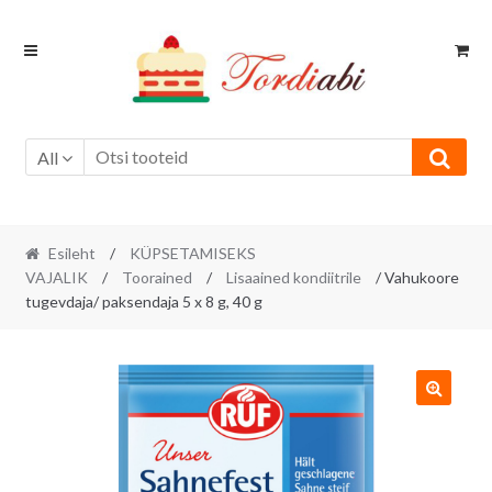
Skip
Skip
to
to
navigation
content
All
Esileht
/
KÜPSETAMISEKS
VAJALIK
/
Toorained
/
Lisaained kondiitrile
/ Vahukoore
tugevdaja/ paksendaja 5 x 8 g, 40 g