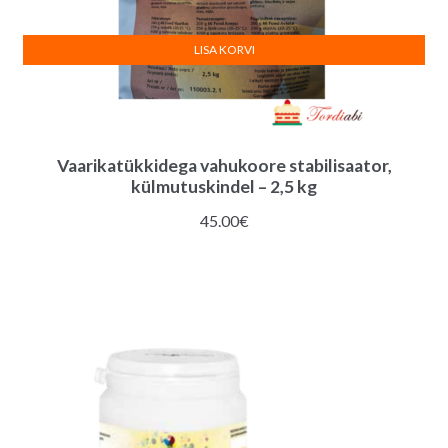
LISA KORVI
Vaarikatükkidega vahukoore stabilisaator,
külmutuskindel – 2,5 kg
45.00
€