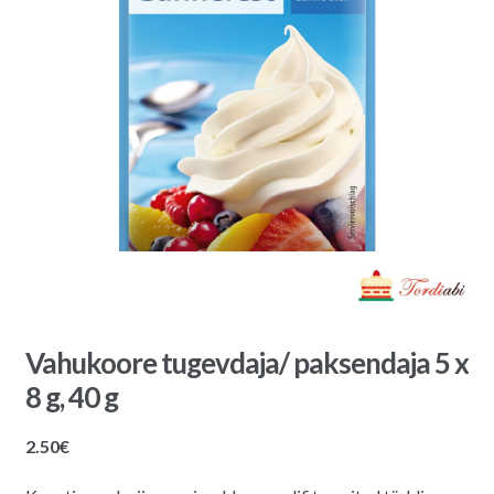
Vahukoore tugevdaja/ paksendaja 5 x
8 g, 40 g
2.50
€