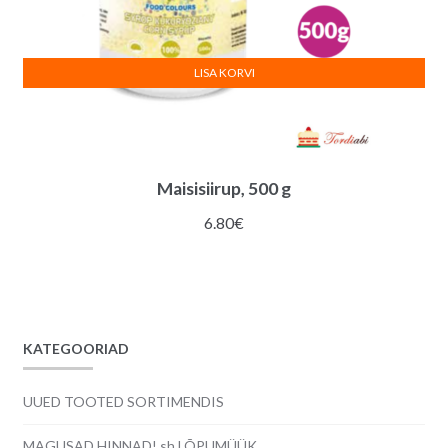
LISA KORVI
Maisisiirup, 500 g
6.80
€
KATEGOORIAD
UUED TOOTED SORTIMENDIS
MAGUSAD HINNAD! sh LÕPUMÜÜK