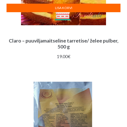
LISA KORVI
Claro – puuviljamaitseline tarretise/ želee pulber,
500 g
19.00
€