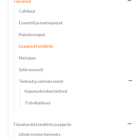
Toorained
Callebaut
Essentsid ja maitsepastad
Küpsetussegud
Lisaained kondiitrile
Martsipan
Suhkrumassid
Täidised ja valmiskreemid
Küpsetuskindlad täidised
Trühvlitäidised
Töövahendid kondiitrile ja pagarile
Lillede meisterdamiseks