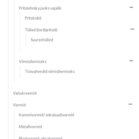
Pritstehnika jaoks vajalik
Pritskotid
Tülled (tordipritsid)
Suured tülled
Viimistlemiseks
Töövahendid viimistlemiseks
Vahukreemid
Vormid
Kommivormid/ šokolaadivormid
Metallvormid
Plastvormid, pitsatvormid