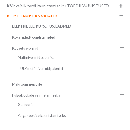
Kõik vajalik tordi kaunistamiseks/ TORDIKAUNISTUSED
KÜPSETAMISEKS VAJALIK
ELEKTRILISED KÜPSETUSSEADMED
Kokariided/ kondiitri riided
Küpsetusvormid
Muffinivormid paberist
TULP muffinivormid paberist
Makroonimeistrile
Pulgakookide valmistamiseks
Glasuurid
Pulgakookide kaunistamiseks