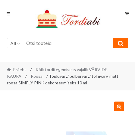
Skip
Skip
to
to
navigation
content
All
Esileht
/
Kõik torditegemiseks vajalik VÄRVIDE
KAUPA
/
Roosa
/ Toiduvärv/ pulbervärv/ tolmvärv, matt
roosa SIMPLY PINK dekoreerimiseks 10 ml