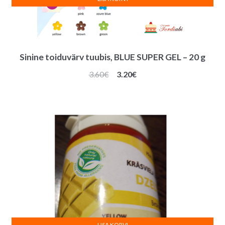
Sinine toiduvärv tuubis, BLUE SUPER GEL – 20 g
Algne
Praegune
3.60
€
3.20
€
hind
hind
oli:
on:
3.60€.
3.20€.
LISA KORVI