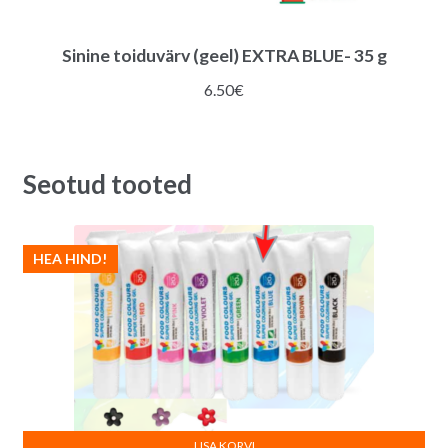
Sinine toiduvärv (geel) EXTRA BLUE- 35 g
6.50
€
Seotud tooted
HEA HIND!
LISA KORVI