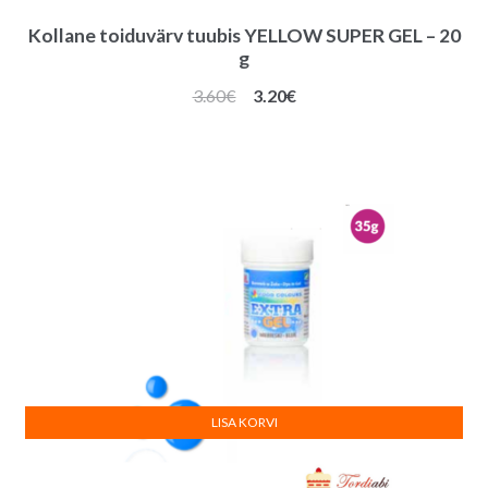
Kollane toiduvärv tuubis YELLOW SUPER GEL – 20
g
Algne
Praegune
3.60
€
3.20
€
hind
hind
oli:
on:
3.60€.
3.20€.
LISA KORVI