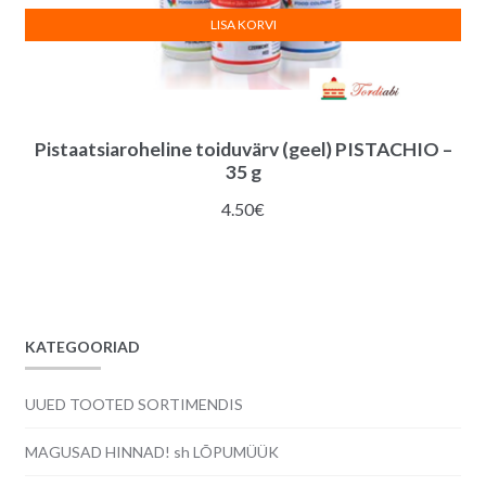
LISA KORVI
Pistaatsiaroheline toiduvärv (geel) PISTACHIO –
35 g
4.50
€
KATEGOORIAD
UUED TOOTED SORTIMENDIS
MAGUSAD HINNAD! sh LÕPUMÜÜK