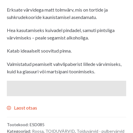
Erksate värvidega matt tolmvärv, mis on tortide ja
suhkrudekooride kaunistamisel asendamatu.
Hea kasutamiseks kuivadel pindadel, samuti pintsliga
värvimiseks – peale segamist alkoholiga.
Katab ideaalselt soovitud pinna.
Valmistatud peamiselt vahvlipaberist lillede värvimiseks,
kuid ka glasuuri või martsipani toonimiseks.
Laost otsas
Tootekood:
ESD085
Kategooriad:
Roosa
,
TOIDUVÄRVID
,
Toiduvärvid - pulbervärvid