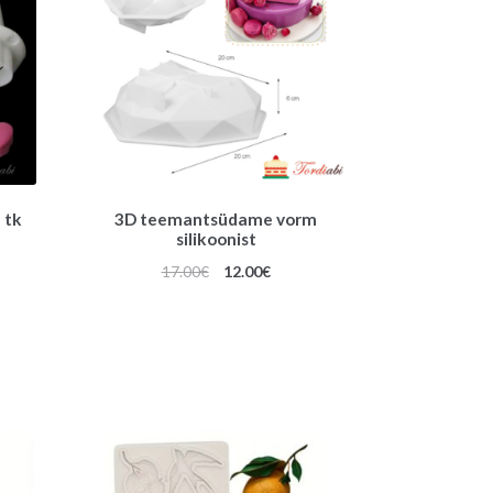
 tk
3D teemantsüdame vorm
silikoonist
Algne
Praegune
17.00
€
12.00
€
hind
hind
oli:
on:
17.00€.
12.00€.