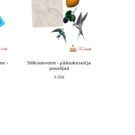
ne –
Silikoonvorm – pääsukesed ja
puuviljad
une
9.00
€