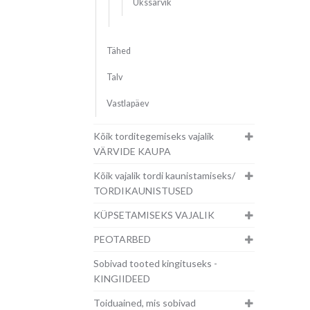
Ükssarvik
Tähed
Talv
Vastlapäev
Kõik torditegemiseks vajalik
VÄRVIDE KAUPA
Kõik vajalik tordi kaunistamiseks/
TORDIKAUNISTUSED
KÜPSETAMISEKS VAJALIK
PEOTARBED
Sobivad tooted kingituseks -
KINGIIDEED
Toiduained, mis sobivad