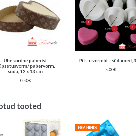
Ühekordne paberist
Pitsatvormid – südamed, 3
üpsetusvorm/ pabervorm,
5.00
€
süda, 12 x 13 cm
0.50
€
otud tooted
HEA HIND!