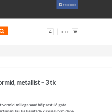
Facebook
0.00€
mid, metallist – 3 tk
t vormid, millega saad hõlpsasti lõigata
rtsipani kui ka kasutada küpsisevormidena.