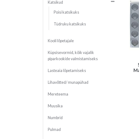
Katsikud
Poisi katsikuks
Tüdruku katsikuks
Kooli lõpetajale
Küpsisevormid, kõik vajalik
piparkookide valmistamiseks
Ma
Lasteaia lõpetamiseks
Lihavõtted/ munapühad
Mereteema
Muusika
Numbrid
Pulmad