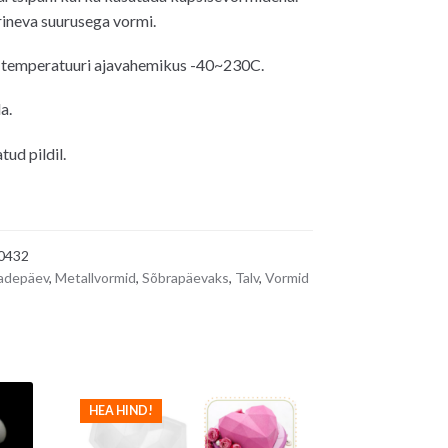
ineva suurusega vormi.
 temperatuuri ajavahemikus
-40~230C.
a.
tud pildil.
0432
adepäev
,
Metallvormid
,
Sõbrapäevaks
,
Talv
,
Vormid
HEA HIND!