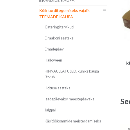
BRÄNDIDE KAUPA
Kõik torditegemiseks vajalik
TEEMADE KAUPA
Cateringi tarvikud
Draakoni aastaks
Emadepäev
Halloween
k
HINNAÜLLATUSED, kuniks kaupa
jätkub
Hobuse aastaks
Se
Isadepäevaks/ meestepäevaks
Jalgpall
Käsitöökommide meisterdamiseks