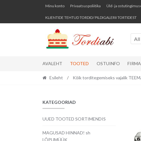
Skip
Skip
Minu konto
Privaatsuspoliitika
Üld- ja ostutingimus
to
to
KLIENTIDE TEHTUD TORDID/ PILDIGALERII TORTIDEST
navigation
content
All
AVALEHT
TOOTED
OSTUINFO
FIRM
Esileht
/
Kõik torditegemiseks vajalik TE
KATEGOORIAD
UUED TOOTED SORTIMENDIS
MAGUSAD HINNAD! sh
LÕPUMÜÜK