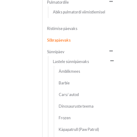
Pulmatordile
Abiks pulmatordi viimistlemisel
Ristimise päevaks
Sõbrapäevaks
Sünnipäev
Lastele sünnipäevaks
Ämblikmees
Barbie
Cars/ autod
Dinosauruste teema
Frozen
Käpapatrull (Paw Patrol)