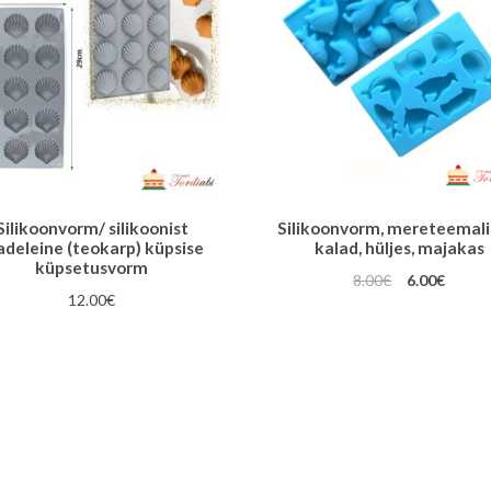
Silikoonvorm/ silikoonist
Silikoonvorm, mereteemali
deleine (teokarp) küpsise
kalad, hüljes, majakas
küpsetusvorm
Algne
Praeg
8.00
€
6.00
€
12.00
€
hind
hind
oli:
on:
8.00€.
6.00€.