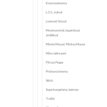
Kosmoseteema
L.O.L. nukud
Loomad/ linnud
Mesimummid, lepatriinud,
ämblikud
Minnie Mouse/ Mickey Mouse
Minu väike poni
Põrsas Peppa
Printsessi teema
Stitch
Superkangelane, batman
Trollid