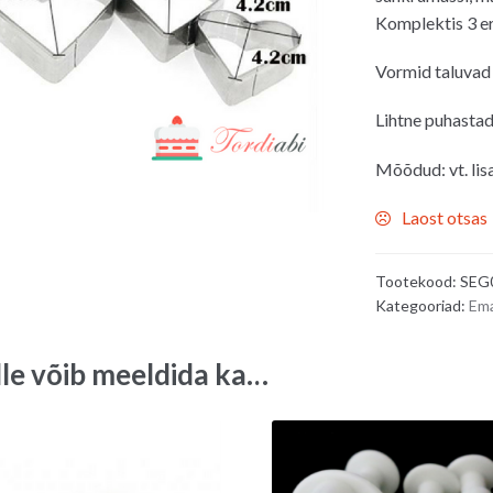
Komplektis 3 er
Vormid taluvad
Lihtne puhastad
Mõõdud: vt. lisa
Laost otsas
Tootekood:
SEG
Kategooriad:
Em
lle võib meeldida ka…