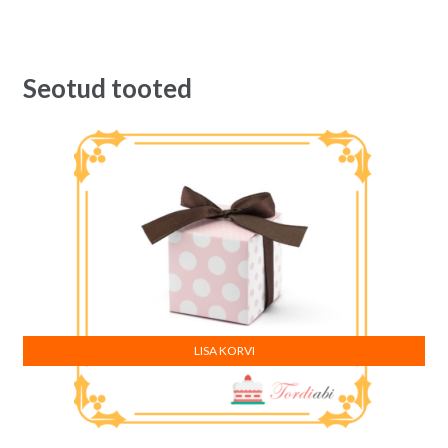
Seotud tooted
LISA KORVI