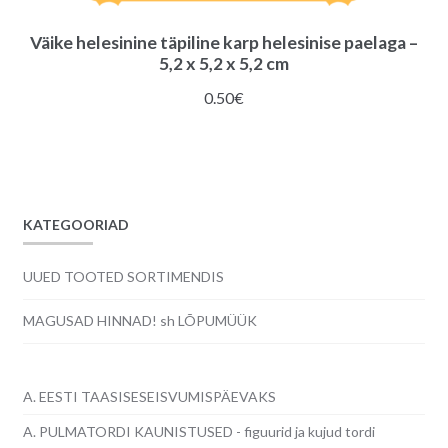
Väike helesinine täpiline karp helesinise paelaga –
5,2 x 5,2 x 5,2 cm
0.50
€
KATEGOORIAD
UUED TOOTED SORTIMENDIS
MAGUSAD HINNAD! sh LÕPUMÜÜK
A. EESTI TAASISESEISVUMISPÄEVAKS
A. PULMATORDI KAUNISTUSED - figuurid ja kujud tordi