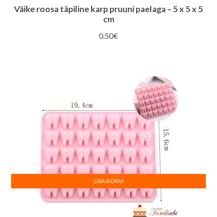
Väike roosa täpiline karp pruuni paelaga – 5 x 5 x 5
cm
0.50
€
LISA KORVI