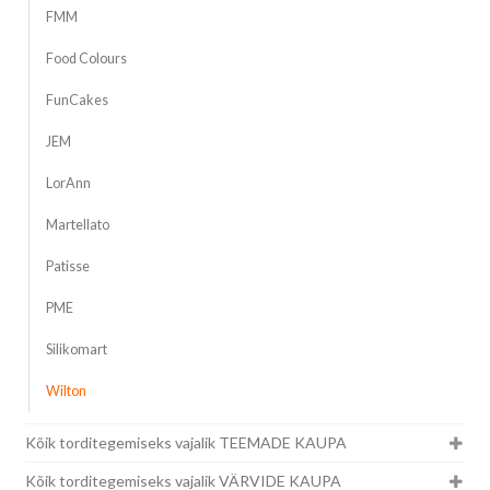
FMM
Food Colours
FunCakes
JEM
LorAnn
Martellato
Patisse
PME
Silikomart
Wilton
Kõik torditegemiseks vajalik TEEMADE KAUPA
Kõik torditegemiseks vajalik VÄRVIDE KAUPA