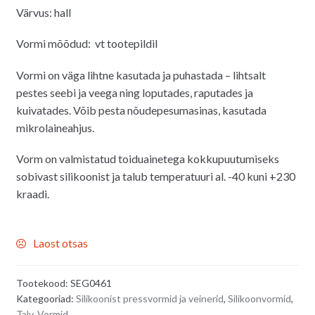
Värvus: hall
Vormi mõõdud
: vt tootepildil
Vormi
on väga lihtne kasutada ja puhastada – lihtsalt
pestes seebi ja veega ning loputades, raputades ja
kuivatades. Võib pesta nõudepesumasinas, kasutada
mikrolaineahjus.
Vorm on valmistatud toiduainetega kokkupuutumiseks
sobivast silikoonist ja talub temperatuuri al. -40 kuni +230
kraadi.
Laost otsas
Tootekood:
SEG0461
Kategooriad:
Silikoonist pressvormid ja veinerid
,
Silikoonvormid
,
Talv
,
Vormid