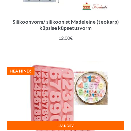
Silikoonvorm/ silikoonist Madeleine (teokarp)
küpsise küpsetusvorm
12.00
€
HEA HIND!
LISA KORVI