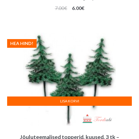
Algne
Praegune
7.00
€
6.00
€
hind
hind
oli:
on:
7.00€.
6.00€.
HEA HIND!
LISA KORVI
Jõuluteemalised topperid, kuused, 3 tk –