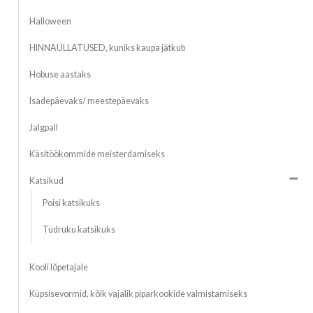
Halloween
HINNAÜLLATUSED, kuniks kaupa jätkub
Hobuse aastaks
Isadepäevaks/ meestepäevaks
Jalgpall
Käsitöökommide meisterdamiseks
Katsikud
Poisi katsikuks
Tüdruku katsikuks
Kooli lõpetajale
Küpsisevormid, kõik vajalik piparkookide valmistamiseks