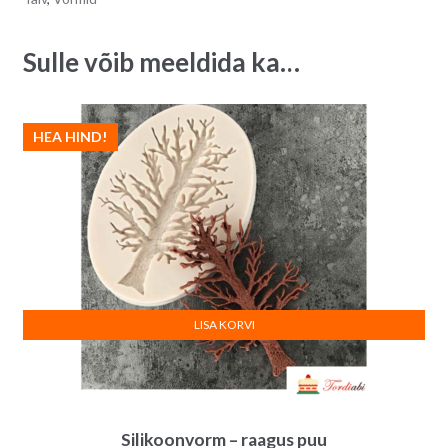
Sulle võib meeldida ka…
HEA HIND!
LISA KORVI
Silikoonvorm – raagus puu