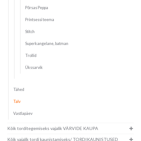
Põrsas Peppa
Printsessi teema
Stitch
Superkangelane, batman
Trollid
Ükssarvik
Tähed
Talv
Vastlapäev
Kõik torditegemiseks vajalik VÄRVIDE KAUPA
Kõik vajalik tordi kaunistamiseks/ TORDIKAUNISTUSED