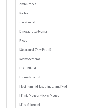
Ämblikmees
Barbie
Cars/ autod
Dinosauruste teema
Frozen
Käpapatrull (Paw Patrol)
Kosmoseteema
L.O.L. nukud
Loomad/ linnud
Mesimummid, lepatriinud, ämblikud
Minnie Mouse/ Mickey Mouse
Minu väike poni