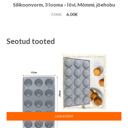
Silikoonvorm, 3 looma – lõvi, Mõmmi, jõehobu
Algne
Praegune
7.00
€
6.00
€
hind
hind
oli:
on:
7.00€.
6.00€.
Seotud tooted
LISA KORVI