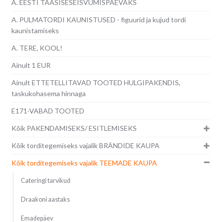
A. EESTI TAASISESEISVUMISPÄEVAKS
A. PULMATORDI KAUNISTUSED - figuurid ja kujud tordi
kaunistamiseks
A. TERE, KOOL!
Ainult 1 EUR
Ainult ETTETELLITAVAD TOOTED HULGIPAKENDIS,
taskukohasema hinnaga
E171-VABAD TOOTED
Kõik PAKENDAMISEKS/ ESITLEMISEKS
Kõik torditegemiseks vajalik BRÄNDIDE KAUPA
Kõik torditegemiseks vajalik TEEMADE KAUPA
Cateringi tarvikud
Draakoni aastaks
Emadepäev