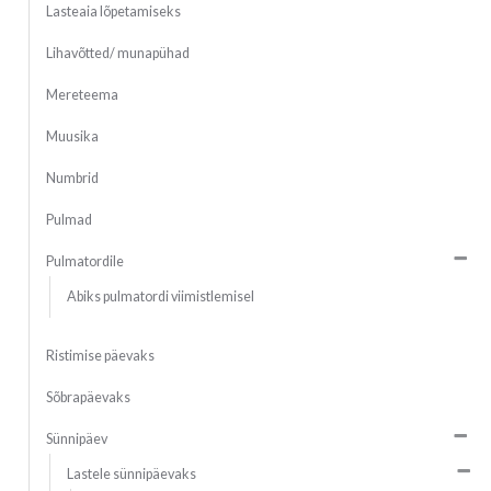
Lasteaia lõpetamiseks
Lihavõtted/ munapühad
Mereteema
Muusika
Numbrid
Pulmad
Pulmatordile
Abiks pulmatordi viimistlemisel
Ristimise päevaks
Sõbrapäevaks
Sünnipäev
Lastele sünnipäevaks