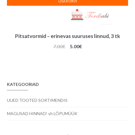
LISA KORVI
Pitsatvormid – erinevas suuruses linnud, 3 tk
Algne
Praegune
7.00
€
5.00
€
hind
hind
oli:
on:
7.00€.
5.00€.
KATEGOORIAD
UUED TOOTED SORTIMENDIS
MAGUSAD HINNAD! sh LÕPUMÜÜK