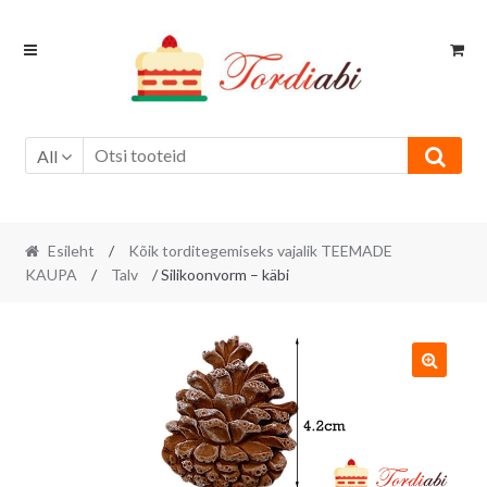
Skip
Skip
to
to
navigation
content
All
Esileht
/
Kõik torditegemiseks vajalik TEEMADE
KAUPA
/
Talv
/ Silikoonvorm – käbi