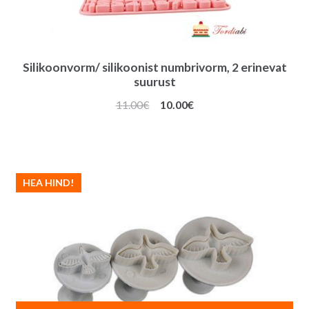
Silikoonvorm/ silikoonist numbrivorm, 2 erinevat
suurust
Algne
Praegune
11.00
€
10.00
€
hind
hind
oli:
on:
11.00€.
10.00€.
HEA HIND!