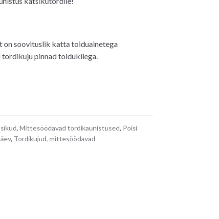
nistus katsikutordile!
 on soovituslik katta toiduainetega
ordikuju pinnad toidukilega.
sikud
,
Mittesöödavad tordikaunistused
,
Poisi
päev
,
Tordikujud, mittesöödavad