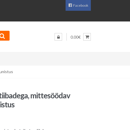
Facebook
0.00€
aunistus
itiibadega, mittesöödav
istus