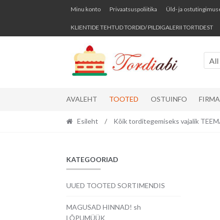
Skip
Skip
Minu konto
Privaatsuspoliitika
Üld- ja ostutingimus
to
to
KLIENTIDE TEHTUD TORDID/ PILDIGALERII TORTIDEST
navigation
content
All
AVALEHT
TOOTED
OSTUINFO
FIRM
Esileht
/
Kõik torditegemiseks vajalik TE
KATEGOORIAD
UUED TOOTED SORTIMENDIS
MAGUSAD HINNAD! sh
LÕPUMÜÜK