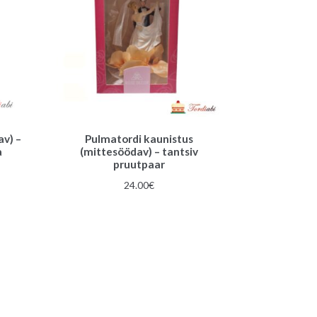
av) –
Pulmatordi kaunistus
a
(mittesöödav) – tantsiv
pruutpaar
24.00
€