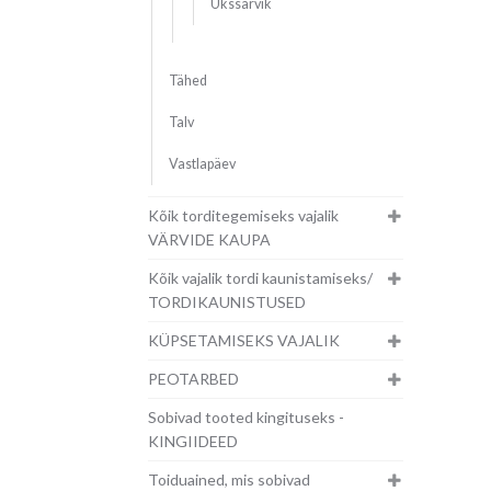
Ükssarvik
Tähed
Talv
Vastlapäev
Kõik torditegemiseks vajalik
VÄRVIDE KAUPA
Kõik vajalik tordi kaunistamiseks/
TORDIKAUNISTUSED
KÜPSETAMISEKS VAJALIK
PEOTARBED
Sobivad tooted kingituseks -
KINGIIDEED
Toiduained, mis sobivad