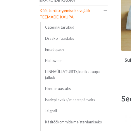
BRÄNDIDE KAUPA
Kõik torditegemiseks vajalik
TEEMADE KAUPA
Cateringi tarvikud
Draakoni aastaks
Emadepäev
Su
Halloween
HINNAÜLLATUSED, kuniks kaupa
jätkub
Hobuse aastaks
Se
Isadepäevaks/ meestepäevaks
Jalgpall
Käsitöökommide meisterdamiseks