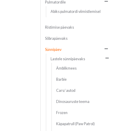
Pulmatordile
Abiks pulmatordi viimistlemisel
Ristimise päevaks
Sõbrapäevaks
Sünnipäev
Lastele sünnipäevaks
Ämblikmees
Barbie
Cars/ autod
Dinosauruste teema
Frozen
Käpapatrull (Paw Patrol)