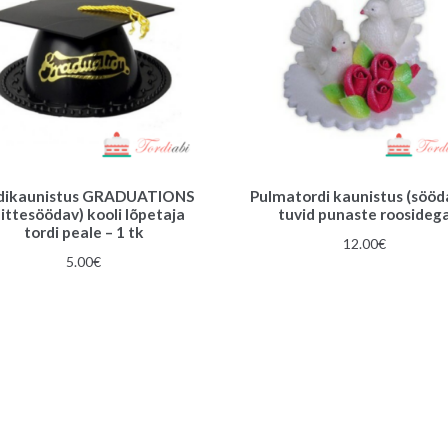
dikaunistus GRADUATIONS
Pulmatordi kaunistus (sööd
ittesöödav) kooli lõpetaja
tuvid punaste roosideg
tordi peale – 1 tk
12.00
€
5.00
€