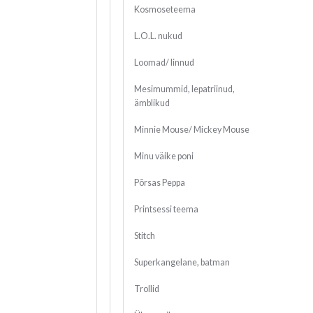
Kosmoseteema
L.O.L. nukud
Loomad/ linnud
Mesimummid, lepatriinud,
ämblikud
Minnie Mouse/ Mickey Mouse
Minu väike poni
Põrsas Peppa
Printsessi teema
Stitch
Superkangelane, batman
Trollid