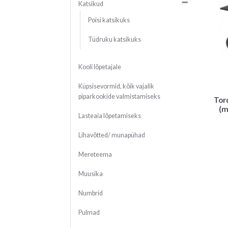
Katsikud
Poisi katsikuks
Tüdruku katsikuks
Kooli lõpetajale
Küpsisevormid, kõik vajalik
piparkookide valmistamiseks
Tor
(m
Lasteaia lõpetamiseks
Lihavõtted/ munapühad
Mereteema
Muusika
Numbrid
Pulmad