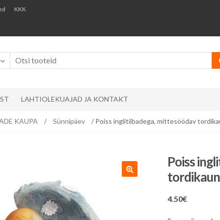
ed
KKK
AST
LAHTIOLEKUAJAD JA KONTAKT
EMADE KAUPA
/
Sünnipäev
/ Poiss inglitiibadega, mittesöödav tordik
Poiss ingl
tordikaun
4.50
€