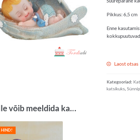
Suurepärane kau
Pikkus: 6,5 cm
Enne kasutamist
kokkupuutuvad t
Laost otsas
Kategooriad:
Kat
katsikuks
,
Sünni
lle võib meeldida ka…
 HIND!