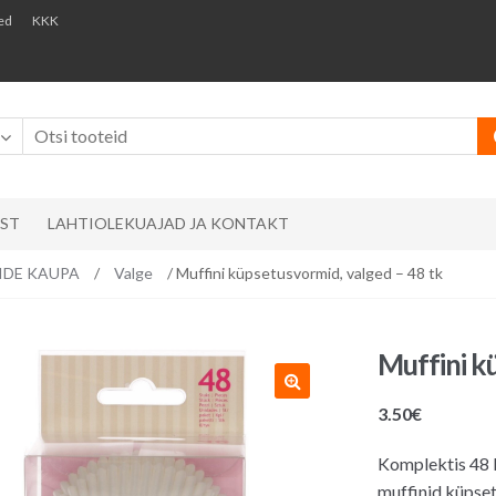
ed
KKK
AST
LAHTIOLEKUAJAD JA KONTAKT
RVIDE KAUPA
/
Valge
/ Muffini küpsetusvormid, valged – 48 tk
Muffini k
3.50
€
Komplektis 48 k
muffinid küpse