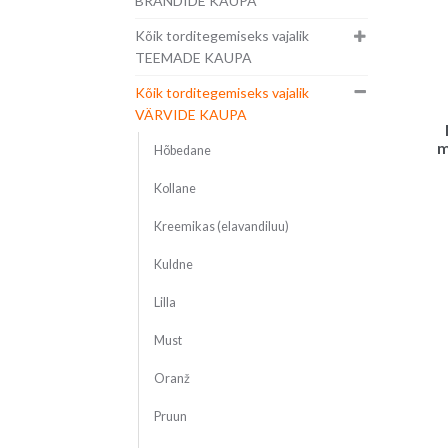
BRÄNDIDE KAUPA
Kõik torditegemiseks vajalik
TEEMADE KAUPA
Kõik torditegemiseks vajalik
VÄRVIDE KAUPA
m
Hõbedane
Kollane
Kreemikas (elavandiluu)
Kuldne
Lilla
Must
Oranž
Pruun