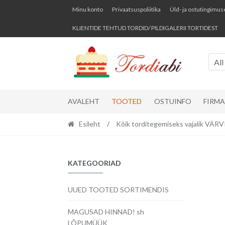
Skip
Skip
Minu konto
Privaatsuspoliitika
Üld- ja ostutingimus
to
to
KLIENTIDE TEHTUD TORDID/ PILDIGALERII TORTIDEST
navigation
content
All
AVALEHT
TOOTED
OSTUINFO
FIRM
Esileht
/
Kõik torditegemiseks vajalik VÄ
KATEGOORIAD
UUED TOOTED SORTIMENDIS
MAGUSAD HINNAD! sh
LÕPUMÜÜK