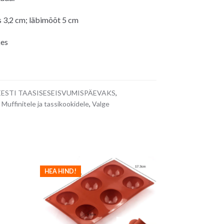
 3,2 cm; läbimõõt 5 cm
kes
 EESTI TAASISESEISVUMISPÄEVAKS
,
,
Muffinitele ja tassikookidele
,
Valge
HEA HIND!