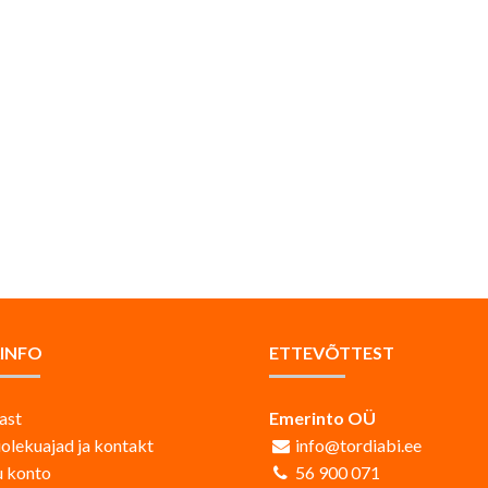
AINFO
ETTEVÕTTEST
ast
Emerinto OÜ
iolekuajad ja kontakt
info@tordiabi.ee
 konto
56 900 071