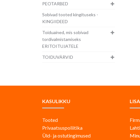
PEOTARBED
Sobivad tooted kingituseks -
KINGIIDEED
Toiduained, mis sobivad
tordivalmistamiseks
ERITOITUJATELE
TOIDUVÄRVID
KASULIKKU
LIS
Tooted
Firm
Privaatsuspoliitika
Laht
Üld- ja ostutingimused
Minu