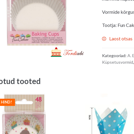
Vormide kõrgus
Tootja: Fun Ca
Laost otsas
Kategooriad:
A.
Küpsetusvormid
otud tooted
 HIND!