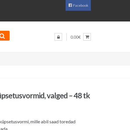
Facebook
0.00€
üpsetusvormid, valged – 48 tk
üpsetusvormi, mille abil saad toredad
tada.