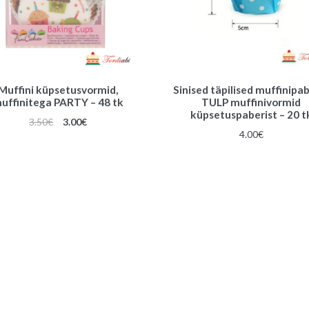
Muffini küpsetusvormid,
Sinised täpilised muffinipa
uffinitega PARTY – 48 tk
TULP muffinivormid
küpsetuspaberist – 20 t
Algne
Praegune
3.50
€
3.00
€
4.00
€
hind
hind
oli:
on:
3.50€.
3.00€.