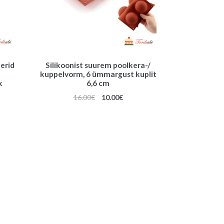
berid
Silikoonist suurem poolkera-/
kuppelvorm, 6 ümmargust kuplit
k
6,6 cm
Algne
Praegune
16.00
€
10.00
€
hind
hind
oli:
on:
16.00€.
10.00€.