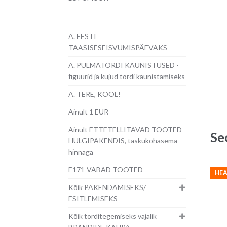
A. EESTI
TAASISESEISVUMISPÄEVAKS
A. PULMATORDI KAUNISTUSED -
figuurid ja kujud tordi kaunistamiseks
A. TERE, KOOL!
Ainult 1 EUR
Ainult ETTETELLITAVAD TOOTED
Se
HULGIPAKENDIS, taskukohasema
hinnaga
E171-VABAD TOOTED
HEA
Kõik PAKENDAMISEKS/
ESITLEMISEKS
Kõik torditegemiseks vajalik