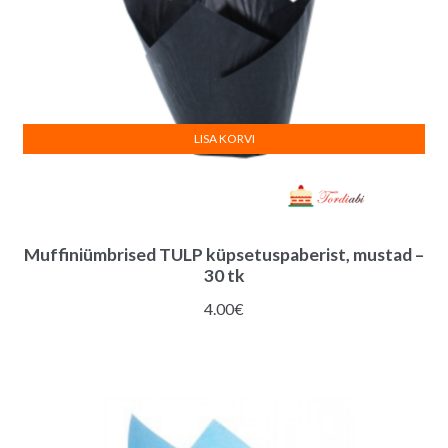
LISA KORVI
Muffiniümbrised TULP küpsetuspaberist, mustad –
30 tk
4.00
€