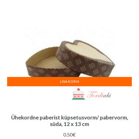
LISA KORVI
Ühekordne paberist küpsetusvorm/ pabervorm,
süda, 12 x 13 cm
0.50
€