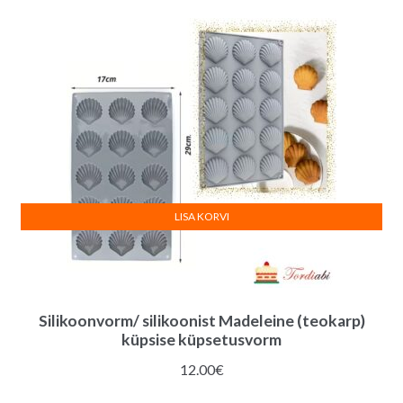
LISA KORVI
Silikoonvorm/ silikoonist Madeleine (teokarp)
küpsise küpsetusvorm
12.00
€