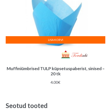
LISA KORVI
Muffiniümbrised TULP küpsetuspaberist, sinised –
20 tk
4.00
€
Seotud tooted