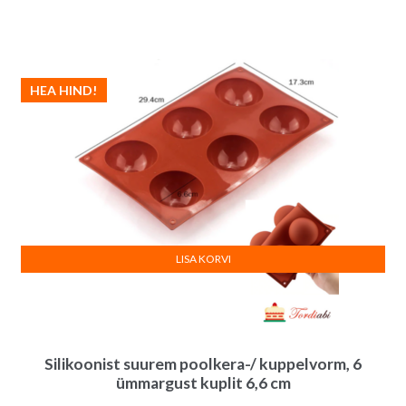
HEA HIND!
LISA KORVI
Silikoonist suurem poolkera-/ kuppelvorm, 6
ümmargust kuplit 6,6 cm