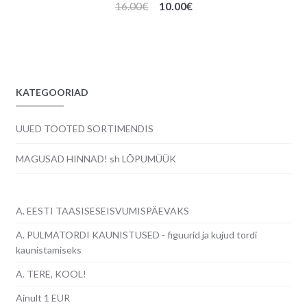
Algne
Praegune
16.00
€
10.00
€
hind
hind
oli:
on:
16.00€.
10.00€.
KATEGOORIAD
UUED TOOTED SORTIMENDIS
MAGUSAD HINNAD! sh LÕPUMÜÜK
A. EESTI TAASISESEISVUMISPÄEVAKS
A. PULMATORDI KAUNISTUSED - figuurid ja kujud tordi
kaunistamiseks
A. TERE, KOOL!
Ainult 1 EUR