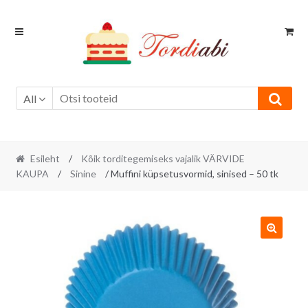
Skip
Skip
to
to
navigation
content
All
Esileht
/
Kõik torditegemiseks vajalik VÄRVIDE
KAUPA
/
Sinine
/ Muffini küpsetusvormid, sinised – 50 tk