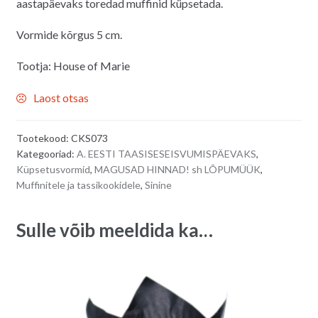
aastapäevaks toredad muffinid küpsetada.
4.20€.
3.80€.
Vormide kõrgus 5 cm.
Tootja: House of Marie
Laost otsas
Tootekood:
CKS073
Kategooriad:
A. EESTI TAASISESEISVUMISPÄEVAKS
,
Küpsetusvormid
,
MAGUSAD HINNAD! sh LÕPUMÜÜK
,
Muffinitele ja tassikookidele
,
Sinine
Sulle võib meeldida ka…