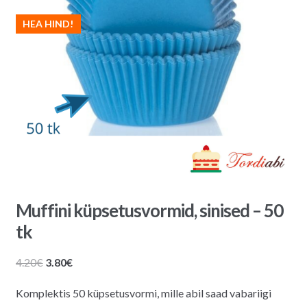
HEA HIND!
Muffini küpsetusvormid, sinised – 50
tk
Algne
Praegune
4.20
€
3.80
€
hind
hind
Komplektis 50 küpsetusvormi, mille abil saad vabariigi
oli:
on: