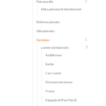
Pulmatordile
Abiks pulmatordi viimistlemisel
Ristimise päevaks
Sõbrapäevaks
Sünnipäev
Lastele sünnipäevaks
Ämblikmees
Barbie
Cars/ autod
Dinosauruste teema
Frozen
Käpapatrull (Paw Patrol)