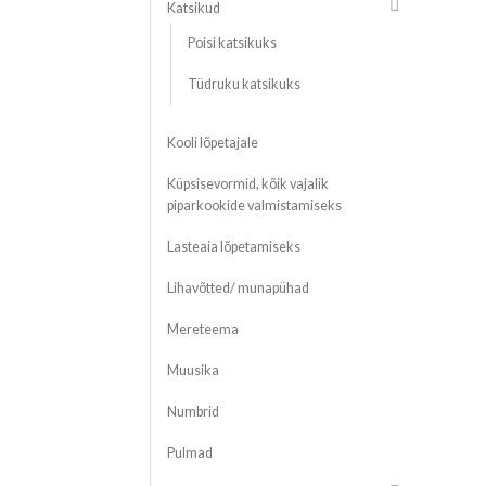
Katsikud
Poisi katsikuks
Tüdruku katsikuks
Kooli lõpetajale
Küpsisevormid, kõik vajalik
piparkookide valmistamiseks
Lasteaia lõpetamiseks
Lihavõtted/ munapühad
Mereteema
Muusika
Numbrid
Pulmad