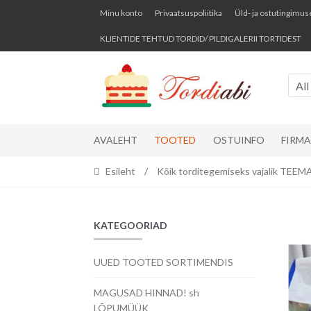
Skip
Skip
Minu konto
Privaatsuspoliitika
Üld- ja ostutingimus
to
to
KLIENTIDE TEHTUD TORDID/ PILDIGALERII TORTIDEST
navigation
content
All
AVALEHT
TOOTED
OSTUINFO
FIRM
Esileht
/
Kõik torditegemiseks vajalik TE
KATEGOORIAD
UUED TOOTED SORTIMENDIS
MAGUSAD HINNAD! sh
LÕPUMÜÜK