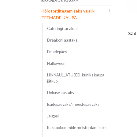
BRÄNDIDE KAUPA
Kõik torditegemiseks vajalik
TEEMADE KAUPA
Cateringi tarvikud
Säde
Draakoni aastaks
Emadepäev
Halloween
HINNAÜLLATUSED, kuniks kaupa
jätkub
Hobuse aastaks
Isadepäevaks/ meestepäevaks
Jalgpall
Käsitöökommide meisterdamiseks