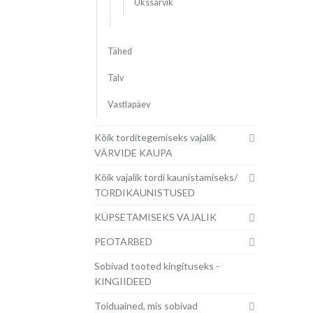
Ükssarvik
Tähed
Talv
Vastlapäev
Kõik torditegemiseks vajalik
VÄRVIDE KAUPA
Kõik vajalik tordi kaunistamiseks/
TORDIKAUNISTUSED
KÜPSETAMISEKS VAJALIK
PEOTARBED
Sobivad tooted kingituseks -
KINGIIDEED
Toiduained, mis sobivad