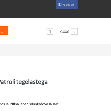
Facebook
0.00€
atroli tegelastega
es laudlina lapse sünnipäeva lauale.