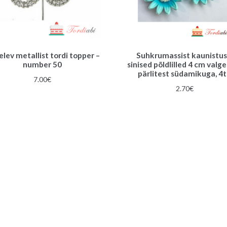
lev metallist tordi topper –
Suhkrumassist kaunistus
number 50
sinised põldlilled 4 cm valg
pärlitest südamikuga, 4
7.00
€
2.70
€