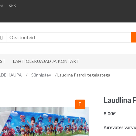
ed
KKK
AST
LAHTIOLEKUAJAD JA KONTAKT
EMADE KAUPA
/
Sünnipäev
/ Laudlina Patroli tegelastega
Laudlina P
8.00
€
Kirevates värvid