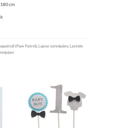
 180 cm
ik
apatrull (Paw Patrol)
,
Lapse sünnipäev
,
Lastele
nnipäev