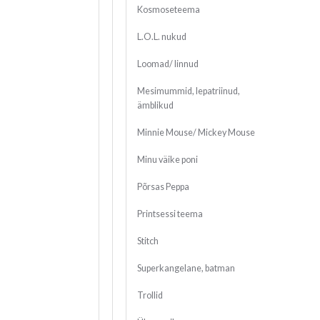
Kosmoseteema
L.O.L. nukud
Loomad/ linnud
Mesimummid, lepatriinud,
ämblikud
Minnie Mouse/ Mickey Mouse
Minu väike poni
Põrsas Peppa
Printsessi teema
Stitch
Superkangelane, batman
Trollid