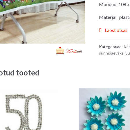
Mõõdud: 108 x
Materjal: plast
Laost otsas
Kategooriad:
Käp
sünnipäevaks
,
Sü
otud tooted