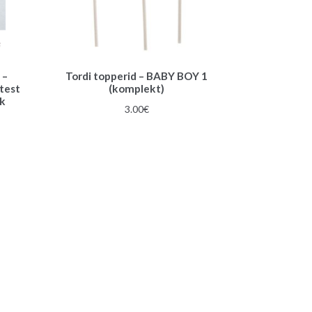
 –
Tordi topperid – BABY BOY 1
etest
(komplekt)
tk
3.00
€