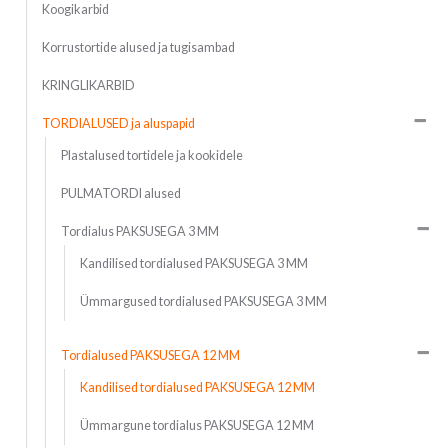
Koogikarbid
Korrustortide alused ja tugisambad
KRINGLIKARBID
TORDIALUSED ja aluspapid
Plastalused tortidele ja kookidele
PULMATORDI alused
Tordialus PAKSUSEGA 3 MM
Kandilised tordialused PAKSUSEGA 3 MM
Ümmargused tordialused PAKSUSEGA 3 MM
Tordialused PAKSUSEGA 12 MM
Kandilised tordialused PAKSUSEGA 12 MM
Ümmargune tordialus PAKSUSEGA 12 MM