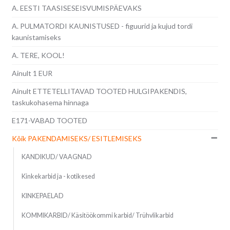
A. EESTI TAASISESEISVUMISPÄEVAKS
A. PULMATORDI KAUNISTUSED - figuurid ja kujud tordi
kaunistamiseks
A. TERE, KOOL!
Ainult 1 EUR
Ainult ETTETELLITAVAD TOOTED HULGIPAKENDIS,
taskukohasema hinnaga
E171-VABAD TOOTED
Kõik PAKENDAMISEKS/ ESITLEMISEKS
KANDIKUD/ VAAGNAD
Kinkekarbid ja - kotikesed
KINKEPAELAD
KOMMIKARBID/ Käsitöökommi karbid/ Trühvlikarbid