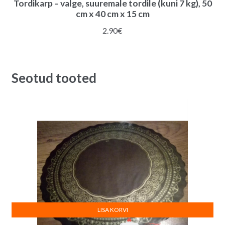
Tordikarp – valge, suuremale tordile (kuni 7 kg), 50
cm x 40 cm x 15 cm
2.90
€
Seotud tooted
LISA KORVI