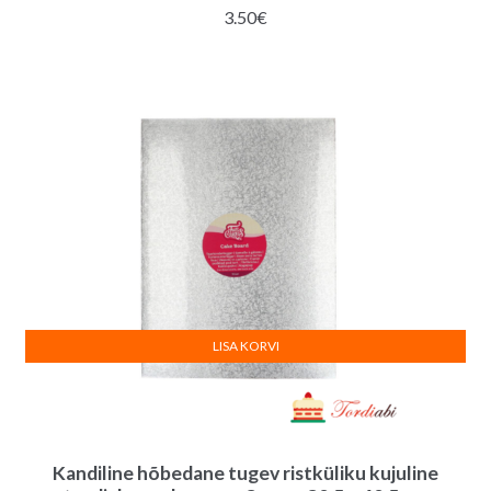
3.50
€
LISA KORVI
Kandiline hõbedane tugev ristküliku kujuline