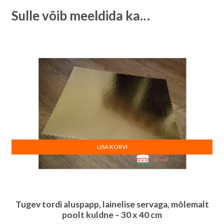
Sulle võib meeldida ka…
LISA KORVI
Tugev tordi aluspapp, lainelise servaga, mõlemalt
poolt kuldne – 30 x 40 cm