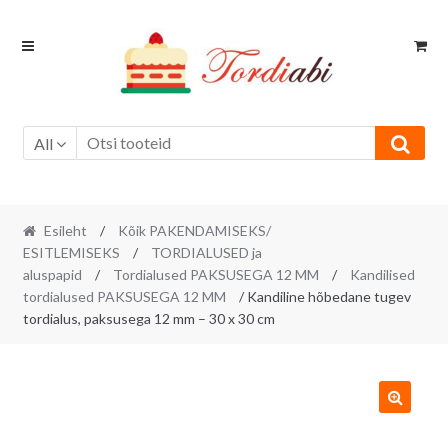
Skip
Skip
to
to
navigation
content
All
Esileht
/
Kõik PAKENDAMISEKS/
ESITLEMISEKS
/
TORDIALUSED ja
aluspapid
/
Tordialused PAKSUSEGA 12 MM
/
Kandilised
tordialused PAKSUSEGA 12 MM
/ Kandiline hõbedane tugev
tordialus, paksusega 12 mm – 30 x 30 cm