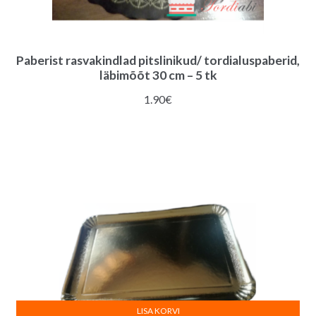
Paberist rasvakindlad pitslinikud/ tordialuspaberid,
läbimõõt 30 cm – 5 tk
1.90
€
LISA KORVI