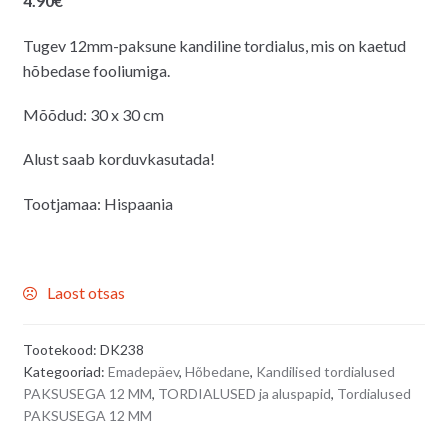
4.90
€
Tugev 12mm-paksune kandiline tordialus, mis on kaetud
hõbedase fooliumiga.
Mõõdud: 30 x 30 cm
Alust saab korduvkasutada!
Tootjamaa: Hispaania
Laost otsas
Tootekood:
DK238
Kategooriad:
Emadepäev
,
Hõbedane
,
Kandilised tordialused
PAKSUSEGA 12 MM
,
TORDIALUSED ja aluspapid
,
Tordialused
PAKSUSEGA 12 MM