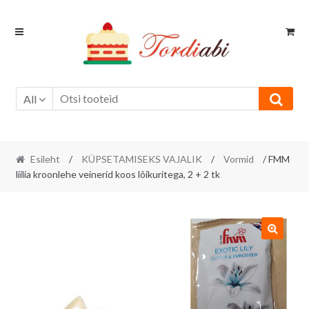
Skip
Skip
to
to
navigation
content
All
Esileht
/
KÜPSETAMISEKS VAJALIK
/
Vormid
/ FMM
liilia kroonlehe veinerid koos lõikuritega, 2 + 2 tk