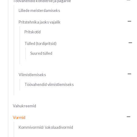
Töövahendid kondiitrile ja pagarile
Lillede meisterdamiseks
Pritstehnika jaoks vajalik
Pritskotid
Tülled (tordipritsid)
Suured tülled
Viimistlemiseks
Töövahendid viimistlemiseks
Vahukreemid
Vormid
Kommivormid/ šokolaadivormid