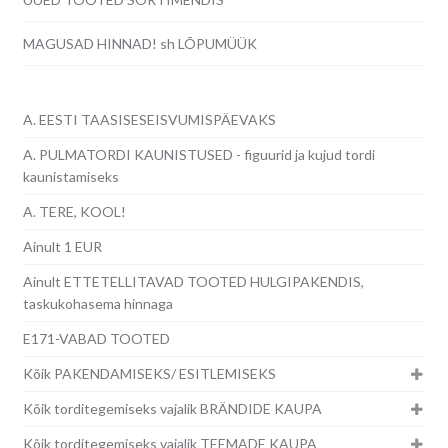
MAGUSAD HINNAD! sh LÕPUMÜÜK
A. EESTI TAASISESEISVUMISPÄEVAKS
A. PULMATORDI KAUNISTUSED - figuurid ja kujud tordi
kaunistamiseks
A. TERE, KOOL!
Ainult 1 EUR
Ainult ETTETELLITAVAD TOOTED HULGIPAKENDIS,
taskukohasema hinnaga
E171-VABAD TOOTED
Kõik PAKENDAMISEKS/ ESITLEMISEKS
Kõik torditegemiseks vajalik BRÄNDIDE KAUPA
Kõik torditegemiseks vajalik TEEMADE KAUPA