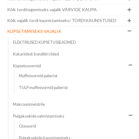
Kõik torditegemiseks vajalik VÄRVIDE KAUPA
Kõik vajalik tordi kaunistamiseks/ TORDIKAUNISTUSED
KÜPSETAMISEKS VAJALIK
ELEKTRILISED KÜPSETUSSEADMED
Kokariided/ kondiitri riided
Küpsetusvormid
Muffinivormid paberist
TULP muffinivormid paberist
Makroonimeistrile
Pulgakookide valmistamiseks
Glasuurid
Pulgakookide kaunistamiseks