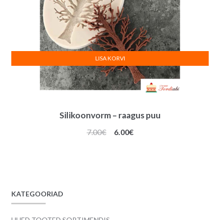
LISA KORVI
Silikoonvorm – raagus puu
Algne
Praegune
7.00
€
6.00
€
hind
hind
oli:
on:
7.00€.
6.00€.
KATEGOORIAD
UUED TOOTED SORTIMENDIS