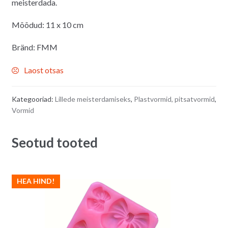
meisterdada.
Mõõdud: 11 x 10 cm
Bränd: FMM
Laost otsas
Kategooriad:
Lillede meisterdamiseks
,
Plastvormid, pitsatvormid
,
Vormid
Seotud tooted
HEA HIND!