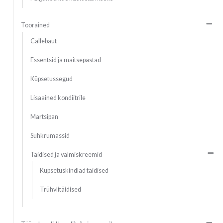
Toorained
Callebaut
Essentsid ja maitsepastad
Küpsetussegud
Lisaained kondiitrile
Martsipan
Suhkrumassid
Täidised ja valmiskreemid
Küpsetuskindlad täidised
Trühvlitäidised