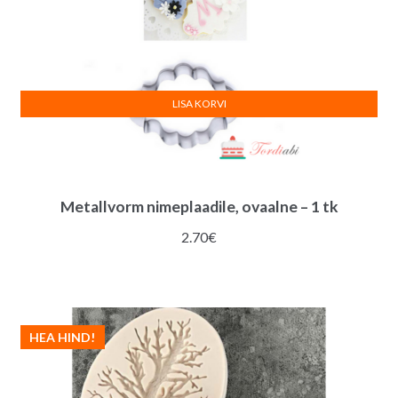
LISA KORVI
Metallvorm nimeplaadile, ovaalne – 1 tk
2.70
€
HEA HIND!