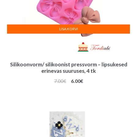
LISA KORVI
Silikoonvorm/ silikoonist pressvorm – lipsukesed
erinevas suuruses, 4 tk
Algne
Praegune
7.00
€
6.00
€
hind
hind
oli:
on:
7.00€.
6.00€.