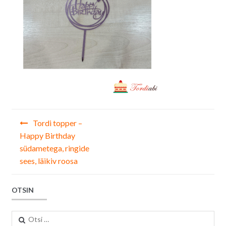
Navigeerimine
Tordi topper –
Happy Birthday
südametega, ringide
sees, läikiv roosa
OTSIN
Otsi: