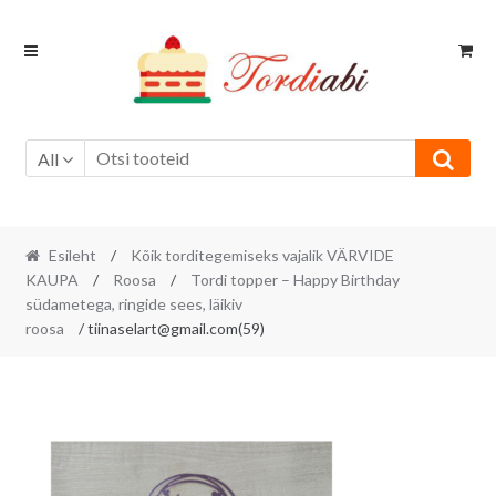
Skip
Skip
to
to
navigation
content
All
Esileht
/
Kõik torditegemiseks vajalik VÄRVIDE
KAUPA
/
Roosa
/
Tordi topper – Happy Birthday
südametega, ringide sees, läikiv
roosa
/ tiinaselart@gmail.com(59)