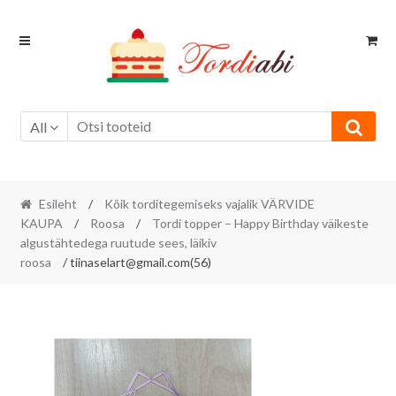
Skip
Skip
to
to
navigation
content
All
Esileht
/
Kõik torditegemiseks vajalik VÄRVIDE
KAUPA
/
Roosa
/
Tordi topper – Happy Birthday väikeste
algustähtedega ruutude sees, läikiv
roosa
/ tiinaselart@gmail.com(56)