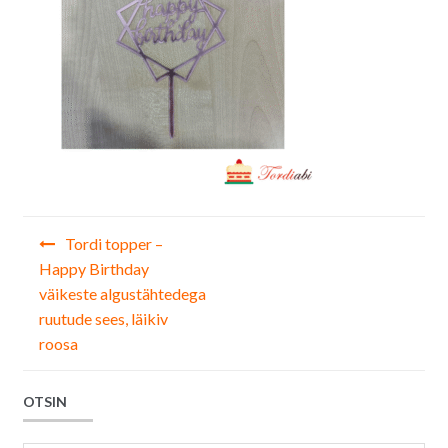
Navigeerimine
Tordi topper –
Happy Birthday
väikeste algustähtedega
ruutude sees, läikiv
roosa
OTSIN