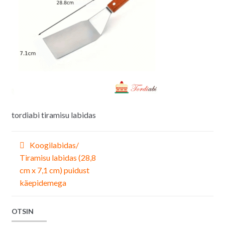
tordiabi tiramisu labidas
Navigeerimine
Koogilabidas/
Tiramisu labidas (28,8
cm x 7,1 cm) puidust
käepidemega
OTSIN