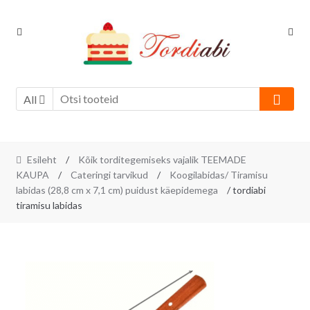
Skip
Skip
to
to
navigation
content
All
Esileht
/
Kõik torditegemiseks vajalik TEEMADE
KAUPA
/
Cateringi tarvikud
/
Koogilabidas/ Tiramisu
labidas (28,8 cm x 7,1 cm) puidust käepidemega
/ tordiabi
tiramisu labidas