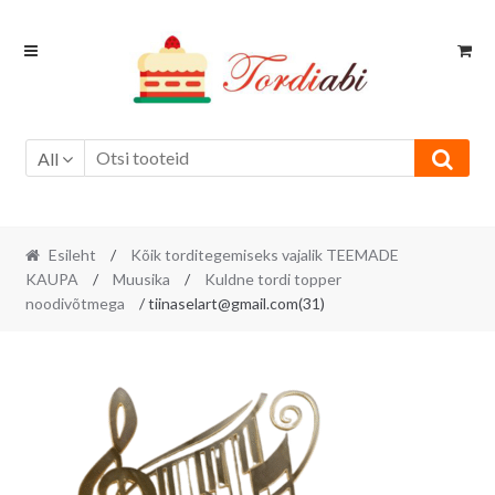
Skip
Skip
to
to
navigation
content
All
Esileht
/
Kõik torditegemiseks vajalik TEEMADE
KAUPA
/
Muusika
/
Kuldne tordi topper
noodivõtmega
/ tiinaselart@gmail.com(31)