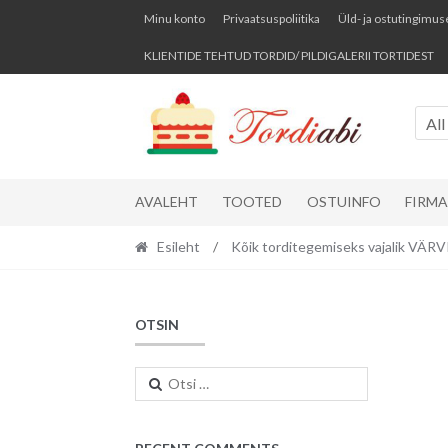
Skip
Skip
Minu konto
Privaatsuspoliitika
Üld- ja ostutingimus
to
to
KLIENTIDE TEHTUD TORDID/ PILDIGALERII TORTIDEST
navigation
content
All
AVALEHT
TOOTED
OSTUINFO
FIRM
Esileht
/
Kõik torditegemiseks vajalik VÄ
OTSIN
Otsi: