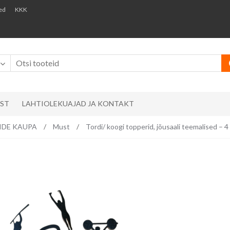
ed
KKK
AST
LAHTIOLEKUAJAD JA KONTAKT
RVIDE KAUPA
/
Must
/
Tordi/ koogi topperid, jõusaali teemalised – 4 