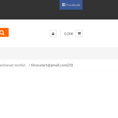
Facebook
0.00€
erinevat motiivi
/ tiinaselart@gmail.com(20)