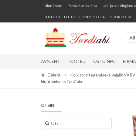
Skip
Skip
Minu konto
Privaatsuspoliitika
Üld- ja ostutingimus
to
to
KLIENTIDE TEHTUD TORDID/ PILDIGALERII TORTIDEST
navigation
content
All
AVALEHT
TOOTED
OSTUINFO
FIRM
Esileht
/
Kõik torditegemiseks vajalik VÄ
kirjutamiseks FunCakes
OTSIN
Otsi: