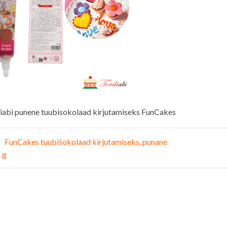
iabi punene tuubisokolaad kirjutamiseks FunCakes
vigeerimine
FunCakes tuubišokolaad kirjutamiseks, punane
 g