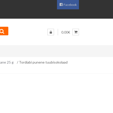
Facebook
0.00€
nane 25 g
/ Tordiabi punene tuubisokolaad