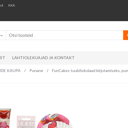
ed
KKK
AST
LAHTIOLEKUAJAD JA KONTAKT
RVIDE KAUPA
/
Punane
/
FunCakes tuubišokolaad kirjutamiseks, pu