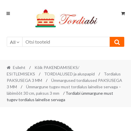
Skip
Skip
to
to
navigation
content
All
Esileht
/
Kõik PAKENDAMISEKS/
ESITLEMISEKS
/
TORDIALUSED ja aluspapid
/
Tordialus
PAKSUSEGA 3 MM
/
Ümmargused tordialused PAKSUSEGA
3 MM
/
Ümmargune tugev must tordialus lainelise servaga –
läbimõõt 30 cm, paksus 3 mm
/ Tordiabi ümmargune must
tugev tordialus lainelise servaga