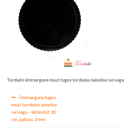
Tordiabi ümmargune must tugev tordialus lainelise servaga
Navigeerimine
Ümmargune tugev
must tordialus lainelise
servaga – läbimõõt 30
cm, paksus 3 mm