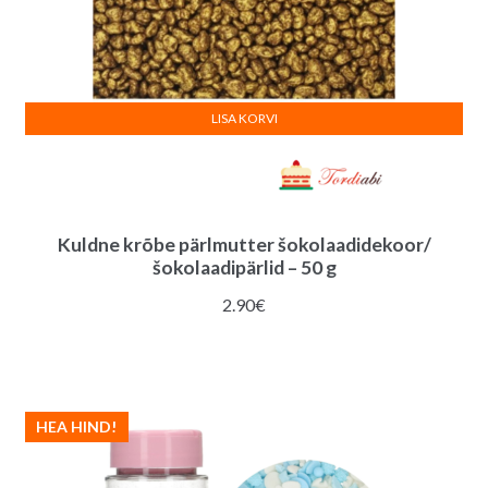
LISA KORVI
Kuldne krõbe pärlmutter šokolaadidekoor/
šokolaadipärlid – 50 g
2.90
€
HEA HIND!