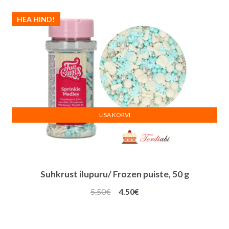
HEA HIND!
LISA KORVI
Suhkrust ilupuru/ Frozen puiste, 50 g
Algne
Praegune
5.50
€
4.50
€
hind
hind
oli:
on: