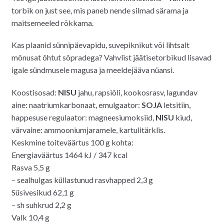
torbik on just see, mis paneb nende silmad särama ja
maitsemeeled rõkkama.
Kas plaanid sünnipäevapidu, suvepiknikut või lihtsalt
mõnusat õhtut sõpradega? Vahvlist jäätisetorbikud lisavad
igale sündmusele magusa ja meeldejääva nüansi.
Koostisosad:
NISU
jahu, rapsiõli, kookosrasv, lagundav
aine: naatriumkarbonaat, emulgaator:
SOJA
letsitiin,
happesuse regulaator: magneesiumoksiid,
NISU
kiud,
värvaine: ammooniumjaramele, kartulitärklis.
Keskmine toiteväärtus 100 g kohta:
Energiaväärtus 1464 kJ / 347 kcal
Rasva 5,5 g
– sealhulgas küllastunud rasvhapped 2,3 g
Süsivesikud 62,1 g
– sh suhkrud 2,2 g
Valk 10,4 g