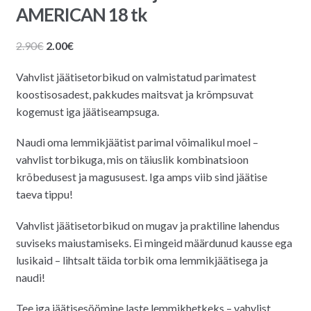
AMERICAN 18 tk
Algne
Praegune
2.90
€
2.00
€
hind
hind
Vahvlist jäätisetorbikud on valmistatud parimatest
oli:
on:
koostisosadest, pakkudes maitsvat ja krõmpsuvat
2.90€.
2.00€.
kogemust iga jäätiseampsuga.
Naudi oma lemmikjäätist parimal võimalikul moel –
vahvlist torbikuga, mis on täiuslik kombinatsioon
krõbedusest ja magususest. Iga amps viib sind jäätise
taeva tippu!
Vahvlist jäätisetorbikud on mugav ja praktiline lahendus
suviseks maiustamiseks. Ei mingeid määrdunud kausse ega
lusikaid – lihtsalt täida torbik oma lemmikjäätisega ja
naudi!
Tee iga jäätisesöömine laste lemmikhetkeks – vahvlist