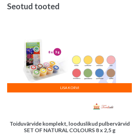
5.50€.
4.50€.
Seotud tooted
LISA KORVI
Toiduvärvide komplekt, looduslikud pulbervärvid
SET OF NATURAL COLOURS 8 x 2,5 g