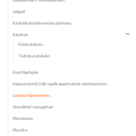
Isadepäevaks/ meestepäevaks
Jalgpall
Käsitöökommide meisterdamiseks
Katsikud
Poisi katsikuks
Tüdruku katsikuks
Kooli lõpetajale
Küpsisevormid, kõik vajalik piparkookide valmistamiseks
Lasteaia lõpetamiseks
Lihavõtted/ munapühad
Mereteema
Muusika