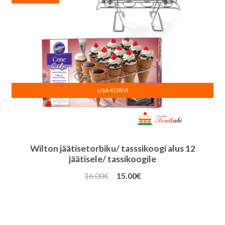
LISA KORVI
Wilton jäätisetorbiku/ tasssikoogi alus 12
jäätisele/ tassikoogile
Algne
Praegune
16.00
€
15.00
€
hind
hind
oli:
on:
16.00€.
15.00€.