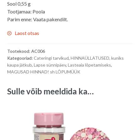
Sool 0,55 g
Tootjamaa: Poola
Parim enne: Vaata pakendilt.
Laost otsas
Tootekood:
AC006
Kategooriad:
Cateringi tarvikud
,
HINNAÜLLATUSED, kuniks
kaupa jätkub
,
Lapse sünnipäev
,
Lasteaia lõpetamiseks
,
MAGUSAD HINNAD! sh LÕPUMÜÜK
Sulle võib meeldida ka…