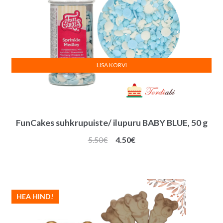
LISA KORVI
FunCakes suhkrupuiste/ ilupuru BABY BLUE, 50 g
Algne
Praegune
5.50
€
4.50
€
hind
hind
oli:
on:
5.50€.
4.50€.
HEA HIND!