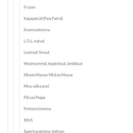
Frozen
Käpapatrull (Paw Patrol)
Kosmoseteema
L.O.L. nukud
Loomad/ linnud
Mesimummid, lepatriinud, ämblikud
Minnie Mouse/ Mickey Mouse
Minu väike poni
Põrsas Peppa
Printsessi teema
Stitch
Superkangelane, batman