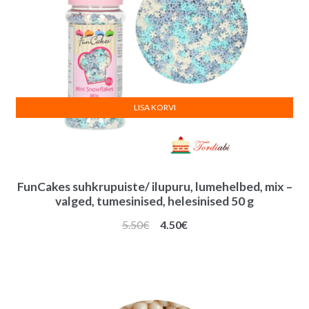
LISA KORVI
FunCakes suhkrupuiste/ ilupuru, lumehelbed, mix –
valged, tumesinised, helesinised 50 g
Algne
Praegune
5.50
€
4.50
€
hind
hind
oli:
on:
5.50€.
4.50€.