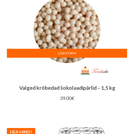
LISA KORVI
Valged krõbedad šokolaadipärlid – 1,5 kg
39.00
€
HEA HIND!