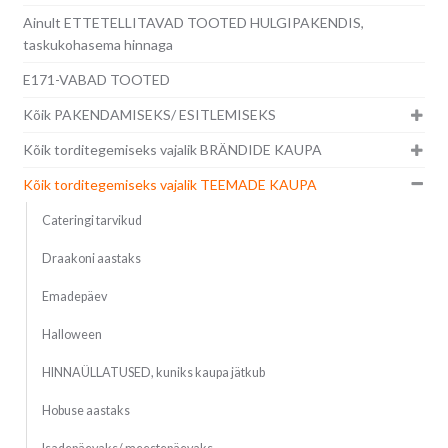
Ainult ETTETELLITAVAD TOOTED HULGIPAKENDIS,
taskukohasema hinnaga
E171-VABAD TOOTED
Kõik PAKENDAMISEKS/ ESITLEMISEKS
Kõik torditegemiseks vajalik BRÄNDIDE KAUPA
Kõik torditegemiseks vajalik TEEMADE KAUPA
Cateringi tarvikud
Draakoni aastaks
Emadepäev
Halloween
HINNAÜLLATUSED, kuniks kaupa jätkub
Hobuse aastaks