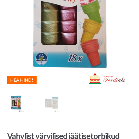
HEA HIND!
Vahvlist värvilised jäätisetorbikud