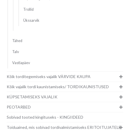
Trollid
Ükssarvik
Tähed
Talv
Vastlapäev
Kõik torditegemiseks vajalik VÄRVIDE KAUPA
Kõik vajalik tordi kaunistamiseks/ TORDIKAUNISTUSED
KÜPSETAMISEKS VAJALIK
PEOTARBED
Sobivad tooted kingituseks - KINGIIDEED
Toiduained, mis sobivad tordivalmistamiseks ERITOITUJATELE