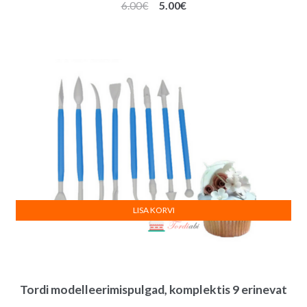
Algne
Praegune
6.00
€
5.00
€
hind
hind
oli:
on:
6.00€.
5.00€.
LISA KORVI
Tordi modelleerimispulgad, komplektis 9 erinevat