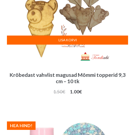
LISA KORVI
Krõbedast vahvlist magusad Mõmmi topperid 9,3
cm – 10 tk
Algne
Praegune
1.50
€
1.00
€
hind
hind
oli:
on:
1.50€.
1.00€.
HEA HIND!