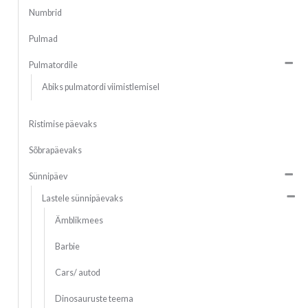
Numbrid
Pulmad
Pulmatordile
Abiks pulmatordi viimistlemisel
Ristimise päevaks
Sõbrapäevaks
Sünnipäev
Lastele sünnipäevaks
Ämblikmees
Barbie
Cars/ autod
Dinosauruste teema