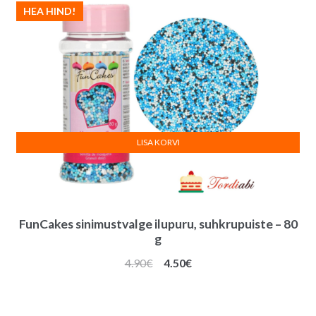
HEA HIND!
LISA KORVI
FunCakes sinimustvalge ilupuru, suhkrupuiste – 80
g
Algne
Praegune
4.90
€
4.50
€
hind
hind
oli:
on:
4.90€.
4.50€.