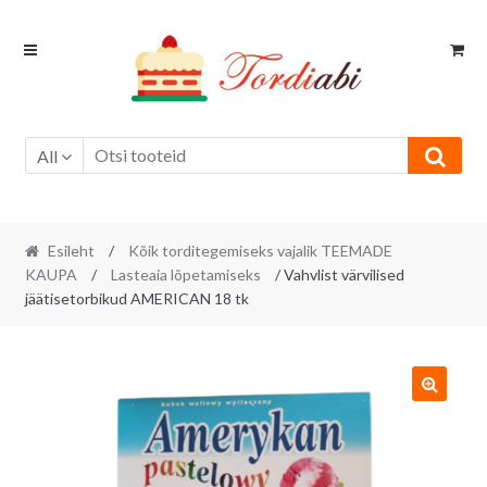
Skip
Skip
to
to
navigation
content
All
Esileht
/
Kõik torditegemiseks vajalik TEEMADE
KAUPA
/
Lasteaia lõpetamiseks
/ Vahvlist värvilised
jäätisetorbikud AMERICAN 18 tk