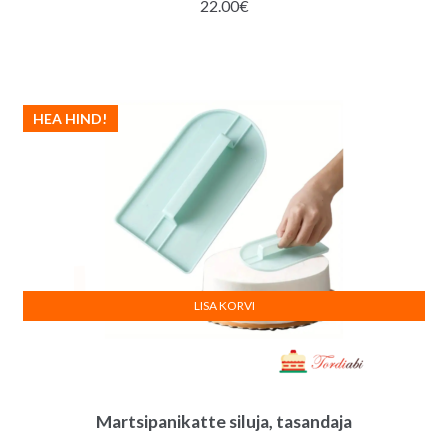
22.00
€
HEA HIND!
LISA KORVI
Martsipanikatte siluja, tasandaja