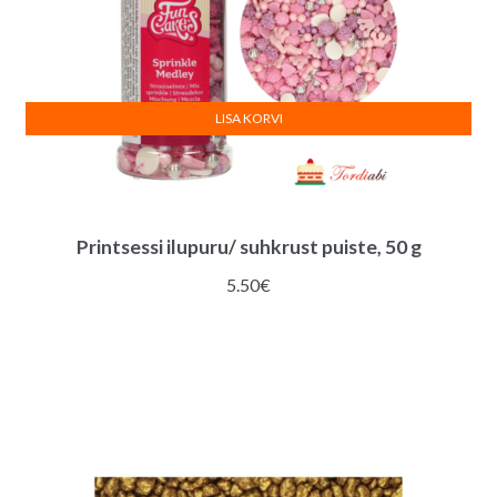
LISA KORVI
Printsessi ilupuru/ suhkrust puiste, 50 g
5.50
€