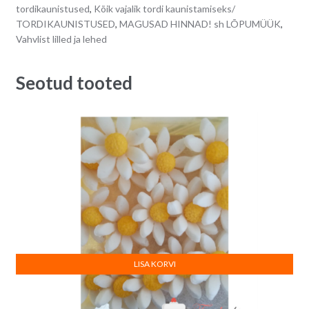
tordikaunistused
,
Kõik vajalik tordi kaunistamiseks/
TORDIKAUNISTUSED
,
MAGUSAD HINNAD! sh LÕPUMÜÜK
,
Vahvlist lilled ja lehed
Seotud tooted
LISA KORVI