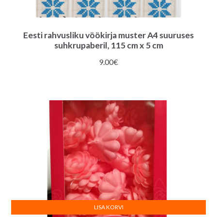
Eesti rahvusliku vöökirja muster A4 suuruses
suhkrupaberil, 115 cm x 5 cm
9.00
€
LISA KORVI