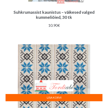
Suhkrumassist kaunistus – väikesed valged
kummeliõied, 30 tk
10.90
€
LISA KORVI