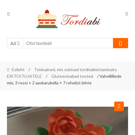
Skip
Skip
to
to
navigation
content
All
Esileht
/
Toiduained, mis sobivad tordivalmistamiseks
ERITOITUJATELE
/
Gluteenivabad tooted
/ Vahvlilillede
mix, 3 roosi + 2 aaskarukella + 7 rohelist lehte