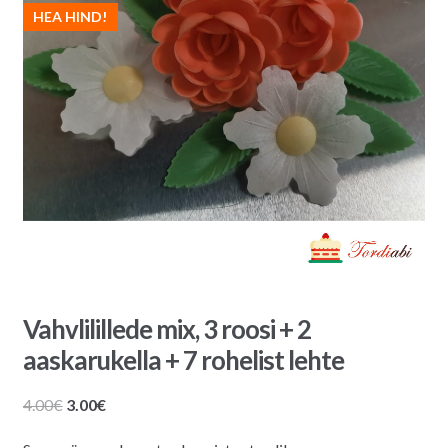
HEA HIND!
Vahvlilillede mix, 3 roosi + 2
aaskarukella + 7 rohelist lehte
Algne
Praegune
4.00
€
3.00
€
hind
hind