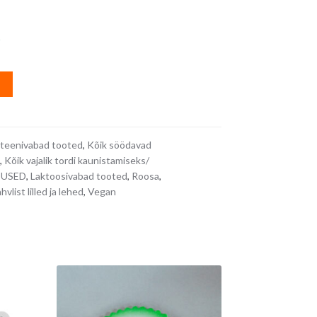
s
A
l
t
e
teenivabad tooted
,
Kõik söödavad
r
,
Kõik vajalik tordi kaunistamiseks/
n
TUSED
,
Laktoosivabad tooted
,
Roosa
,
a
hvlist lilled ja lehed
,
Vegan
t
i
v
e
: