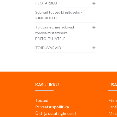
PEOTARBED
Sobivad tooted kingituseks -
KINGIIDEED
Toiduained, mis sobivad
tordivalmistamiseks
ERITOITUJATELE
TOIDUVÄRVID
KASULIKKU
LIS
Tooted
Firm
Privaatsuspoliitika
Laht
Üld- ja ostutingimused
Minu