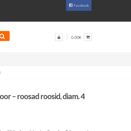
Facebook
0.00€
k
oor – roosad roosid, diam. 4