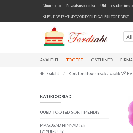
Skip
Skip
Minu konto
Privaatsuspoliitika
Üld- ja ostutingimus
to
to
KLIENTIDE TEHTUD TORDID/ PILDIGALERII TORTIDEST
navigation
content
All
AVALEHT
TOOTED
OSTUINFO
FIRM
Esileht
/
Kõik torditegemiseks vajalik VÄ
KATEGOORIAD
UUED TOOTED SORTIMENDIS
MAGUSAD HINNAD! sh
LÕPUMÜÜK