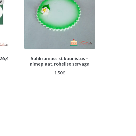
 26,4
Suhkrumassist kaunistus –
nimeplaat, rohelise servaga
1.50
€