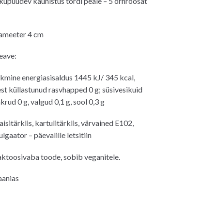
kupüüdev kaunistus tordi peale – 5 õrnroosat
ameeter 4 cm
eave:
kmine energiasisaldus 1445 kJ/ 345 kcal,
est küllastunud rasvhapped 0 g; süsivesikuid
hkrud 0 g, valgud 0,1 g, sool 0,3 g
sitärklis, kartulitärklis, värvained E102,
gaator – päevalille letsitiin
aktoosivaba toode, sobib veganitele.
aanias