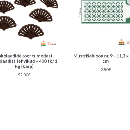
okolaadidekoor tumedast
Mustrišabloon nr. 9 – 11,3 x
laadist, lehvikud – 400 tk/ 1
cm
kg (karp)
2.50
€
52.00
€