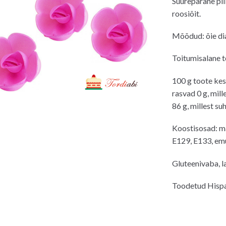
Suurepärane pil
roosiõit.
Mõõdud: õie di
Toitumisalane t
100 g toote kes
rasvad 0 g, mill
86 g, millest su
Koostisosad: mai
E129, E133, emul
Gluteenivaba, l
Toodetud Hisp