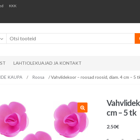
ed
KKK
AST
LAHTIOLEKUAJAD JA KONTAKT
RVIDE KAUPA
/
Roosa
/ Vahvlidekoor – roosad roosid, diam. 4 cm – 5 t
Vahvlidek
cm – 5 tk
2.50
€