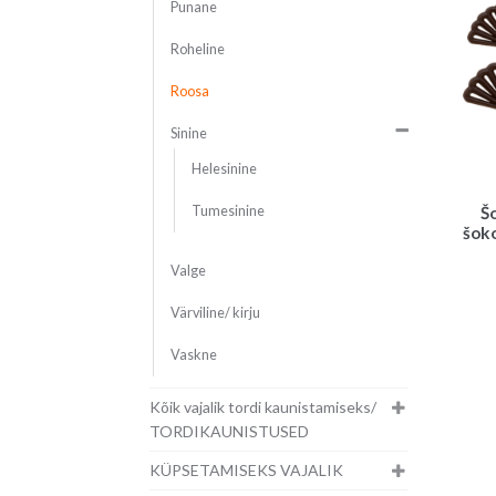
Punane
Roheline
Roosa
Sinine
Helesinine
Tumesinine
Š
šoko
Valge
Värviline/ kirju
Vaskne
Kõik vajalik tordi kaunistamiseks/
TORDIKAUNISTUSED
KÜPSETAMISEKS VAJALIK