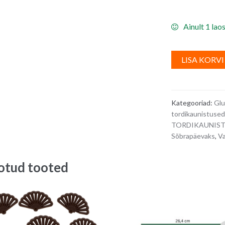
Ainult 1 lao
LISA KORVI
Kategooriad:
Glu
tordikaunistused
TORDIKAUNIS
Sõbrapäevaks
,
Va
otud tooted