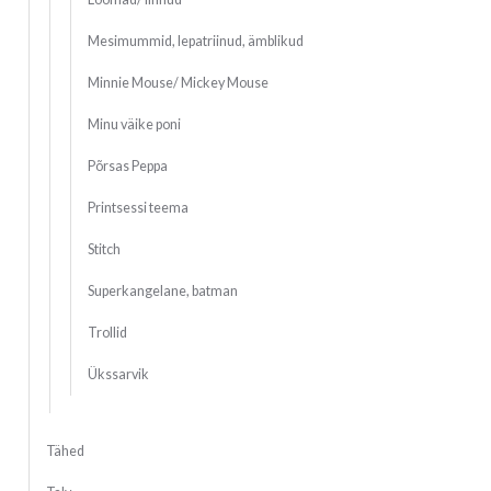
Mesimummid, lepatriinud, ämblikud
Minnie Mouse/ Mickey Mouse
Minu väike poni
Põrsas Peppa
Printsessi teema
Stitch
Superkangelane, batman
Trollid
Ükssarvik
Tähed