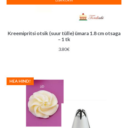
LISA KORVI
Kreemipritsi otsik (suur tülle) ümara 1.8 cm otsaga
– 1 tk
3.80
€
HEA HIND!