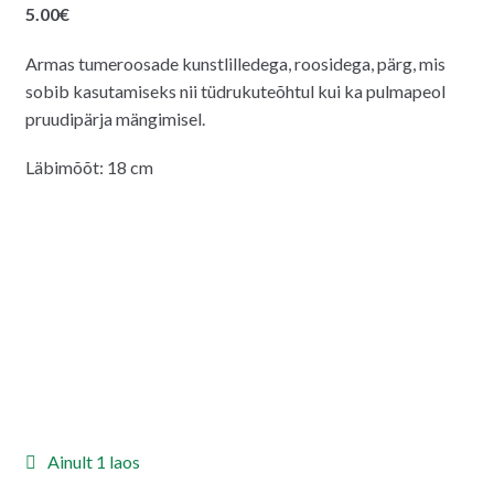
5.00
€
Armas tumeroosade kunstlilledega, roosidega, pärg, mis
sobib kasutamiseks nii tüdrukuteõhtul kui ka pulmapeol
pruudipärja mängimisel.
Läbimõõt: 18 cm
Ainult 1 laos