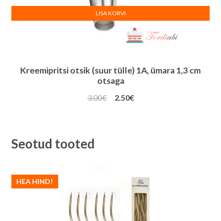
LISA KORVI
Kreemipritsi otsik (suur tülle) 1A, ümara 1,3 cm
otsaga
Algne
Praegune
3.00
€
2.50
€
hind
hind
oli:
on:
3.00€.
2.50€.
Seotud tooted
HEA HIND!