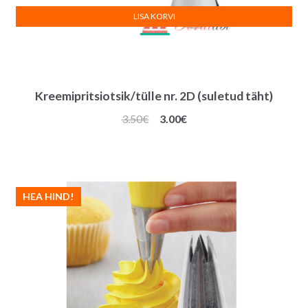
LISA KORVI
Kreemipritsiotsik/tülle nr. 2D (suletud täht)
Algne
Praegune
3.50
€
3.00
€
hind
hind
oli:
on:
3.50€.
3.00€.
HEA HIND!