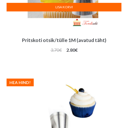
LISA KORVI
Pritskoti otsik/tülle 1M (avatud täht)
Algne
Praegune
3.70
€
2.80
€
hind
hind
oli:
on:
3.70€.
2.80€.
HEA HIND!