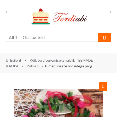
Skip
Skip
to
to
navigation
content
All
Esileht
/
Kõik torditegemiseks vajalik TEEMADE
KAUPA
/
Pulmad
/ Tumepunaste roosidega pärg