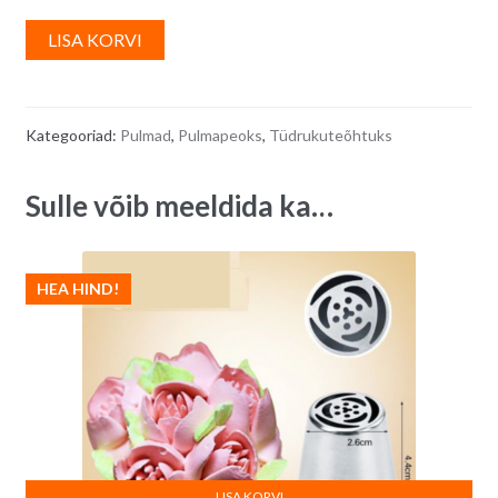
A
LISA KORVI
l
t
e
Kategooriad:
Pulmad
,
Pulmapeoks
,
Tüdrukuteõhtuks
r
n
Sulle võib meeldida ka…
a
t
i
v
HEA HIND!
e
:
LISA KORVI