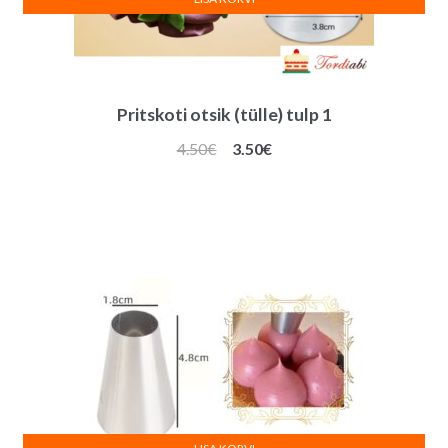
Pritskoti otsik (tülle) tulp 1
Algne
Praegune
4.50
€
3.50
€
hind
hind
oli:
on:
4.50€.
3.50€.