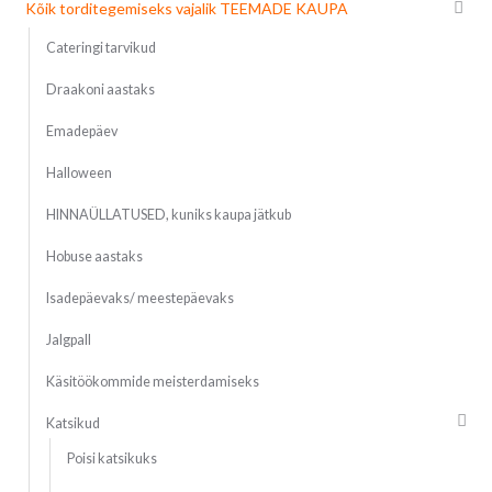
Kõik torditegemiseks vajalik TEEMADE KAUPA
Cateringi tarvikud
Draakoni aastaks
Emadepäev
Halloween
HINNAÜLLATUSED, kuniks kaupa jätkub
Hobuse aastaks
Isadepäevaks/ meestepäevaks
Jalgpall
Käsitöökommide meisterdamiseks
Katsikud
Poisi katsikuks