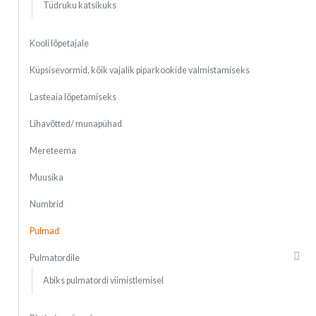
Tüdruku katsikuks
Kooli lõpetajale
Küpsisevormid, kõik vajalik piparkookide valmistamiseks
Lasteaia lõpetamiseks
Lihavõtted/ munapühad
Mereteema
Muusika
Numbrid
Pulmad
Pulmatordile
Abiks pulmatordi viimistlemisel