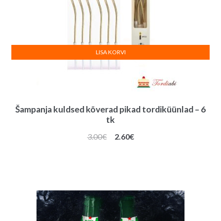
LISA KORVI
Šampanja kuldsed kõverad pikad tordiküünlad – 6
tk
Algne
Praegune
3.00
€
2.60
€
hind
hind
oli:
on:
3.00€.
2.60€.