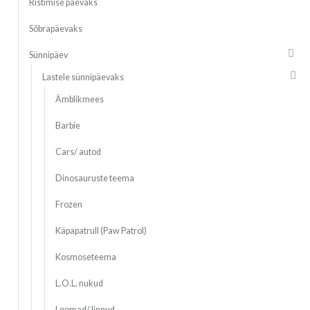
Ristimise päevaks
Sõbrapäevaks
Sünnipäev
Lastele sünnipäevaks
Ämblikmees
Barbie
Cars/ autod
Dinosauruste teema
Frozen
Käpapatrull (Paw Patrol)
Kosmoseteema
L.O.L. nukud
Loomad/ linnud