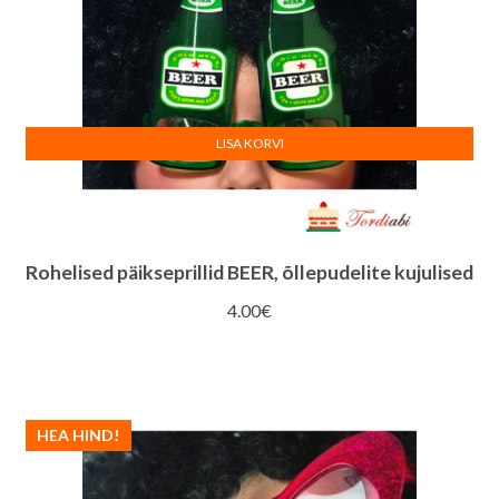
LISA KORVI
Rohelised päikseprillid BEER, õllepudelite kujulised
4.00
€
HEA HIND!