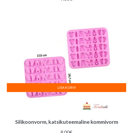
LISA KORVI
Silikoonvorm, katsikuteemaline kommivorm
8.00
€