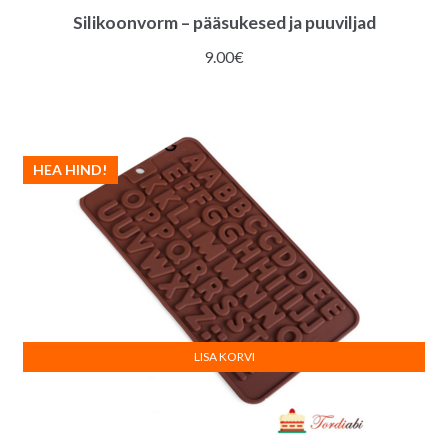
Silikoonvorm – pääsukesed ja puuviljad
9.00
€
HEA HIND!
LISA KORVI