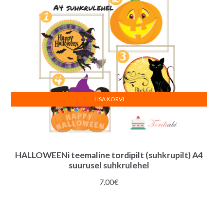
LISA KORVI
HALLOWEENi teemaline tordipilt (suhkrupilt) A4
suurusel suhkrulehel
7.00
€