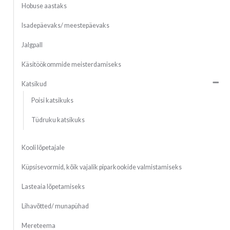
Hobuse aastaks
Isadepäevaks/ meestepäevaks
Jalgpall
Käsitöökommide meisterdamiseks
Katsikud
Poisi katsikuks
Tüdruku katsikuks
Kooli lõpetajale
Küpsisevormid, kõik vajalik piparkookide valmistamiseks
Lasteaia lõpetamiseks
Lihavõtted/ munapühad
Mereteema