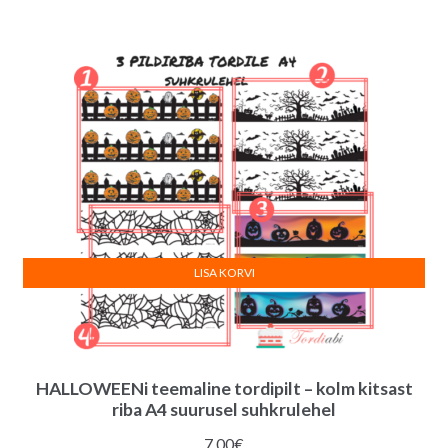
LISA KORVI
HALLOWEENi teemaline tordipilt – kolm kitsast
riba A4 suurusel suhkrulehel
7.00
€