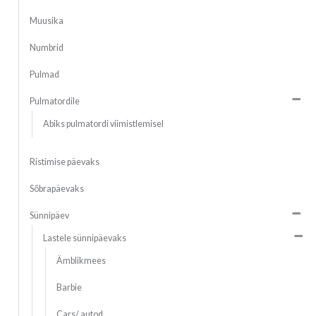
Muusika
Numbrid
Pulmad
Pulmatordile
Abiks pulmatordi viimistlemisel
Ristimise päevaks
Sõbrapäevaks
Sünnipäev
Lastele sünnipäevaks
Ämblikmees
Barbie
Cars/ autod