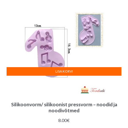
7.00€.
5.00€.
LISA KORVI
Silikoonvorm/ silikoonist pressvorm – noodid ja
noodivõtmed
8.00
€