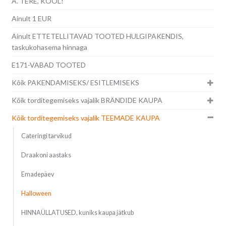
A. TERE, KOOL!
Ainult 1 EUR
Ainult ETTETELLITAVAD TOOTED HULGIPAKENDIS,
taskukohasema hinnaga
E171-VABAD TOOTED
Kõik PAKENDAMISEKS/ ESITLEMISEKS
Kõik torditegemiseks vajalik BRÄNDIDE KAUPA
Kõik torditegemiseks vajalik TEEMADE KAUPA
Cateringi tarvikud
Draakoni aastaks
Emadepäev
Halloween
HINNAÜLLATUSED, kuniks kaupa jätkub