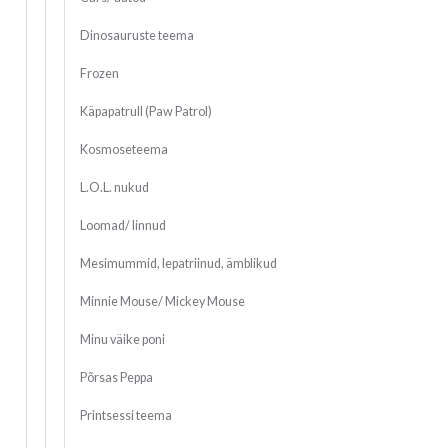
Dinosauruste teema
Frozen
Käpapatrull (Paw Patrol)
Kosmoseteema
L.O.L. nukud
Loomad/ linnud
Mesimummid, lepatriinud, ämblikud
Minnie Mouse/ Mickey Mouse
Minu väike poni
Põrsas Peppa
Printsessi teema