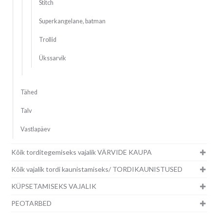
Stitch
Superkangelane, batman
Trollid
Ükssarvik
Tähed
Talv
Vastlapäev
Kõik torditegemiseks vajalik VÄRVIDE KAUPA
Kõik vajalik tordi kaunistamiseks/ TORDIKAUNISTUSED
KÜPSETAMISEKS VAJALIK
PEOTARBED