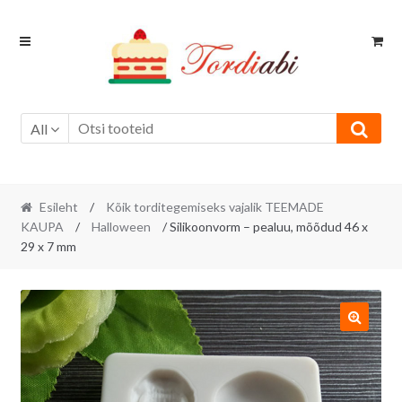
Skip
Skip
to
to
navigation
content
All
Esileht
/
Kõik torditegemiseks vajalik TEEMADE
KAUPA
/
Halloween
/ Silikoonvorm – pealuu, mõõdud 46 x
29 x 7 mm