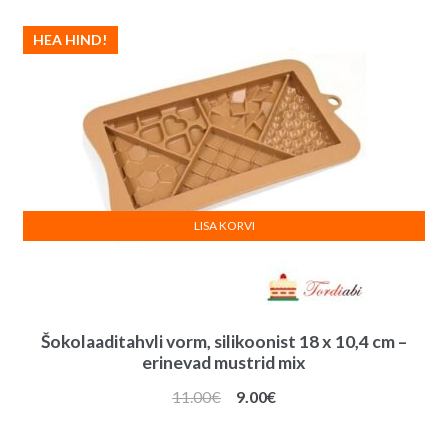
HEA HIND!
LISA KORVI
Šokolaaditahvli vorm, silikoonist 18 x 10,4 cm –
erinevad mustrid mix
Algne
Praegune
11.00
€
9.00
€
hind
hind
oli:
on: