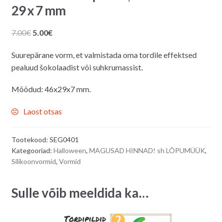
29 x 7 mm
Algne
Praegune
7.00
€
5.00
€
hind
hind
Suurepärane vorm, et valmistada oma tordile effektsed
oli:
on:
pealuud šokolaadist või suhkrumassist.
7.00€.
5.00€.
Mõõdud: 46x29x7 mm.
Laost otsas
Tootekood:
SEG0401
Kategooriad:
Halloween
,
MAGUSAD HINNAD! sh LÕPUMÜÜK
,
Silikoonvormid
,
Vormid
Sulle võib meeldida ka…