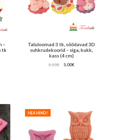
m –
Taluloomad 3 tk, söödavad 3D
 tk
suhkrudekoorid – siga, kukk,
kass (4 cm)
une
Algne
Praegune
5.50
€
5.00
€
hind
hind
oli:
on:
5.50€.
5.00€.
HEA HIND!