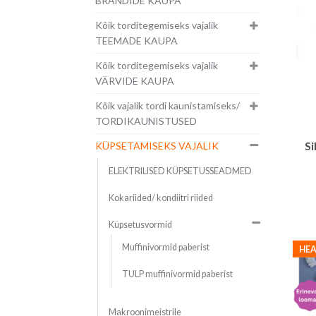
BRÄNDIDE KAUPA
Kõik torditegemiseks vajalik
TEEMADE KAUPA
Kõik torditegemiseks vajalik
VÄRVIDE KAUPA
Kõik vajalik tordi kaunistamiseks/
TORDIKAUNISTUSED
KÜPSETAMISEKS VAJALIK
Si
ELEKTRILISED KÜPSETUSSEADMED
Kokariided/ kondiitri riided
Küpsetusvormid
Muffinivormid paberist
HEA
TULP muffinivormid paberist
Makroonimeistrile