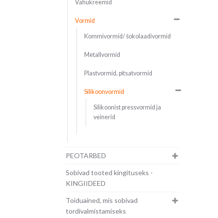
Vahukreemid
Vormid
Kommivormid/ šokolaadivormid
Metallvormid
Plastvormid, pitsatvormid
Silikoonvormid
Silikoonist pressvormid ja
veinerid
PEOTARBED
Sobivad tooted kingituseks -
KINGIIDEED
Toiduained, mis sobivad
tordivalmistamiseks