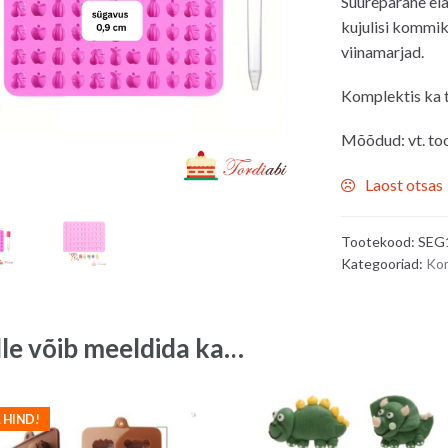
Suurepärane ela
kujulisi kommike
viinamarjad.
Komplektis ka ti
Mõõdud: vt. to
Laost otsas
Tootekood:
SEG
Kategooriad:
Kom
lle võib meeldida ka…
 HIND!