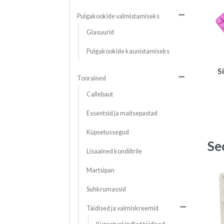
Pulgakookide valmistamiseks
Glasuurid
Pulgakookide kaunistamiseks
S
Toorained
Callebaut
Essentsid ja maitsepastad
Küpsetussegud
Se
Lisaained kondiitrile
Martsipan
Suhkrumassid
Täidised ja valmiskreemid