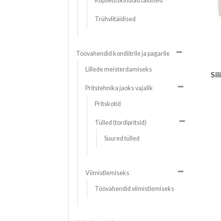
Küpsetuskindlad täidised
Trühvlitäidised
Töövahendid kondiitrile ja pagarile
Lillede meisterdamiseks
Si
Pritstehnika jaoks vajalik
Pritskotid
Tülled (tordipritsid)
Suured tülled
Viimistlemiseks
Töövahendid viimistlemiseks