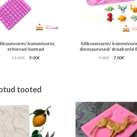
ilikoonvorm/ kommivorm,
Silikoonvorm/ kommivor
erinevad loomad
dinosaurused/ draakonid 8
Algne
Praegune
Algne
Praeg
11.00
€
9.00
€
9.00
€
7.00
€
hind
hind
hind
hind
oli:
on:
oli:
on:
11.00€.
9.00€.
9.00€.
7.00€.
otud tooted