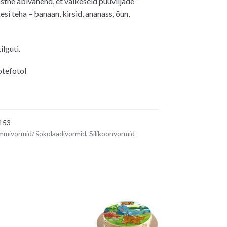
stne abivahend, et väikeseid puuviljade
si teha – banaan, kirsid, ananass, õun,
lguti.
otefotol
153
mivormid/ šokolaadivormid
,
Silikoonvormid