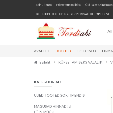
Skip
Skip
Minu konto
Privaatsuspoliitika
Üld- ja ostutingimus
to
to
KLIENTIDE TEHTUD TORDID/ PILDIGALERII TORTIDEST
navigation
content
All
AVALEHT
TOOTED
OSTUINFO
FIRM
Esileht
/
KÜPSETAMISEKS VAJALIK
/
V
KATEGOORIAD
UUED TOOTED SORTIMENDIS
MAGUSAD HINNAD! sh
LÕPUMÜÜK