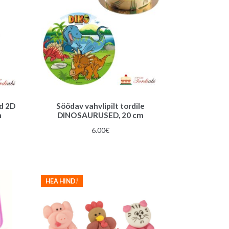
d 2D
Söödav vahvlipilt tordile
m
DINOSAURUSED, 20 cm
6.00
€
HEA HIND!