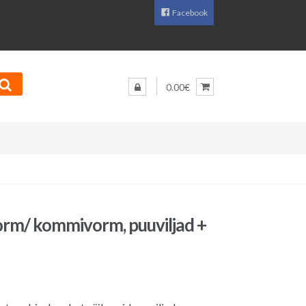
Facebook
0.00€
orm/ kommivorm, puuviljad +