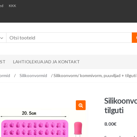
ed
KKK
AST
LAHTIOLEKUAJAD JA KONTAKT
ormid
/
Silikoonvormid
/ Silikoonvorm/ kommivorm, puuviljad + tilguti
Silikoonv
tilguti
8.00
€