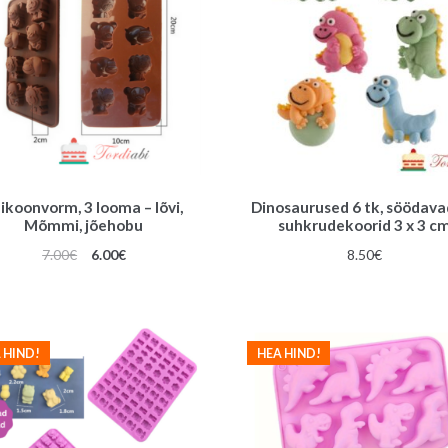
likoonvorm, 3 looma – lõvi,
Dinosaurused 6 tk, söödava
Mõmmi, jõehobu
suhkrudekoorid 3 x 3 c
Algne
Praegune
7.00
€
6.00
€
8.50
€
hind
hind
oli:
on:
7.00€.
6.00€.
 HIND!
HEA HIND!