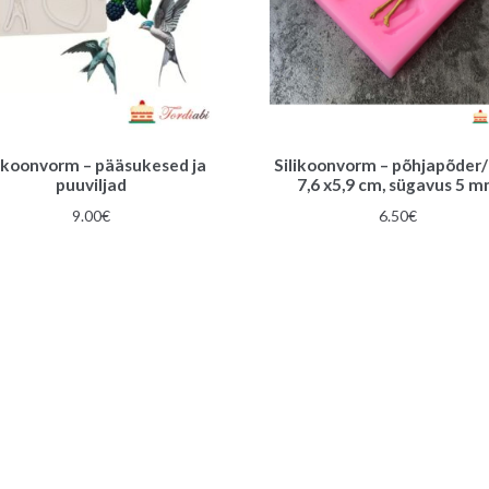
likoonvorm – pääsukesed ja
Silikoonvorm – põhjapõder/ 
puuviljad
7,6 x5,9 cm, sügavus 5 
9.00
€
6.50
€