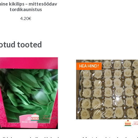
nine kikilips – mittesöödav
tordikaunistus
4.20
€
otud tooted
HEA HIND!