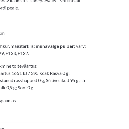
dav kaunistus isadepäevaks – või lihtsalt
rdi peale.
0€.
 cm
hkur, maisitärklis
;
munavalge pulber
; värv:
9, E133, E132.
kmine toiteväärtus:
äärtus 1651 kJ / 395 kcal; Rasva 0 g;
astunud rasvhapped 0 g; Süsivesikud 95 g; sh
lk 0,9 g; Sool 0 g
spaanias