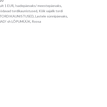
20
ult 1 EUR
,
Isadepäevaks/ meestepäevaks
,
öödavad tordikaunistused
,
Kõik vajalik tordi
s/ TORDIKAUNISTUSED
,
Lastele sünnipäevaks
,
AD! sh LÕPUMÜÜK
,
Roosa