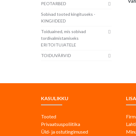
Vah
PEOTARBED
Sobivad tooted kingituseks -
KINGIIDEED
Toiduained, mis sobivad
tordivalmistamiseks
ERITOITUJATELE
TOIDUVÄRVID
KASULIKKU
LIS
Tooted
Firm
Privaatsuspoliitika
Laht
Üld- ja ostutingimused
Minu