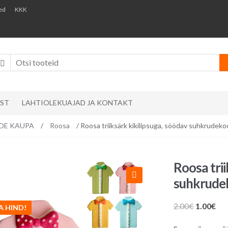
ed
KKK
AST
LAHTIOLEKUAJAD JA KONTAKT
VIDE KAUPA
/
Roosa
/ Roosa triiksärk kikilipsuga, söödav suhkrudeko
Roosa trii
suhkrudek
Algne
Pr
2.00
€
1.00
€
A HIND!
hind
hin