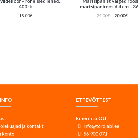
vlidekoor – rohelised lehed,
Martsipanist valged roosi
400 tk
martsipaniroosid 4 cm – 36
Algne
Prae
15.00
€
24.00
€
20.00
€
hind
hind
oli:
on:
24.00€.
20.00
AINFO
ETTEVÕTTEST
ast
Emerinto OÜ
iolekuajad ja kontakt
info@tordiabi.ee
 konto
56 900 071