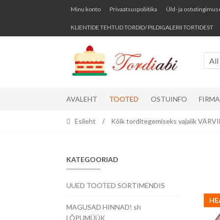
Skip
Skip
Minu konto
Privaatsuspoliitika
Üld- ja ostutingimus
to
to
KLIENTIDE TEHTUD TORDID/ PILDIGALERII TORTIDEST
navigation
content
All
AVALEHT
TOOTED
OSTUINFO
FIRM
Esileht
/
Kõik torditegemiseks vajalik VÄR
KATEGOORIAD
UUED TOOTED SORTIMENDIS
HE
MAGUSAD HINNAD! sh
LÕPUMÜÜK