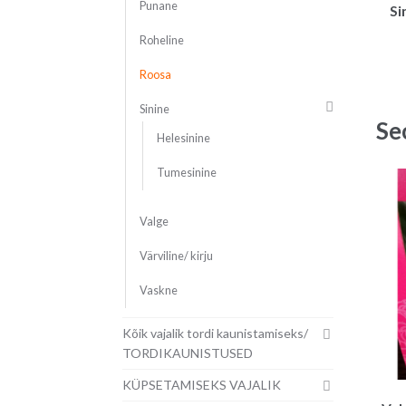
Punane
Si
Roheline
Roosa
Sinine
Se
Helesinine
Tumesinine
Valge
Värviline/ kirju
Vaskne
Kõik vajalik tordi kaunistamiseks/
TORDIKAUNISTUSED
KÜPSETAMISEKS VAJALIK