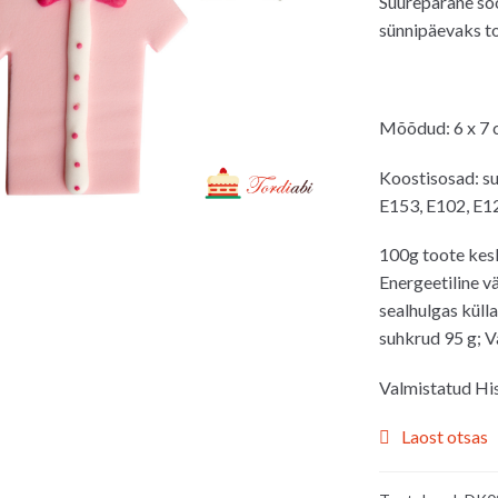
Suurepärane söö
oli:
on:
sünnipäevaks to
2.00€.
1.0
Mõõdud: 6 x 7
Koostisosad: su
E153, E102, E12
100g toote kes
Energeetiline v
sealhulgas küll
suhkrud 95 g; Va
Valmistatud Hi
Laost otsas