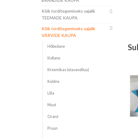
BRÄNDIDE KAUPA
Kõik torditegemiseks vajalik
TEEMADE KAUPA
Kõik torditegemiseks vajalik
VÄRVIDE KAUPA
Su
Hõbedane
Kollane
Kreemikas (elavandiluu)
Kuldne
Lilla
Must
Oranž
Pruun