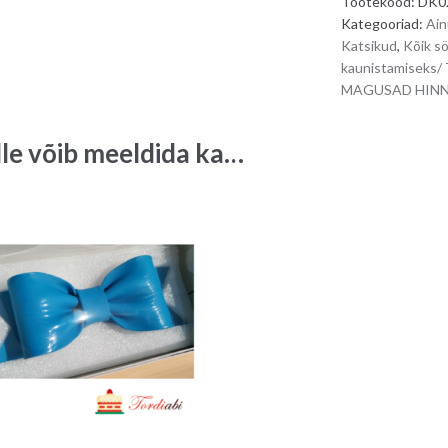
Tootekood:
DK0
Kategooriad:
Ain
Katsikud
,
Kõik s
kaunistamisek
MAGUSAD HINN
lle võib meeldida ka…