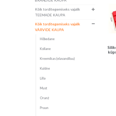
BRÄNDIDE KAUPA
Kõik torditegemiseks vajalik
TEEMADE KAUPA
Kõik torditegemiseks vajalik
VÄRVIDE KAUPA
Hõbedane
Sili
Kollane
küps
Kreemikas (elavandiluu)
Kuldne
Lilla
Must
Oranž
Pruun