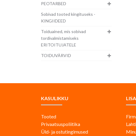
PEOTARBED
Sobivad tooted kingituseks -
KINGIIDEED
Toiduained, mis sobivad
tordivalmistamiseks
ERITOITUJATELE
TOIDUVÄRVID
KASULIKKU
LIS
Tooted
Firm
Privaatsuspoliitika
Laht
Üld- ja ostutingimused
Minu