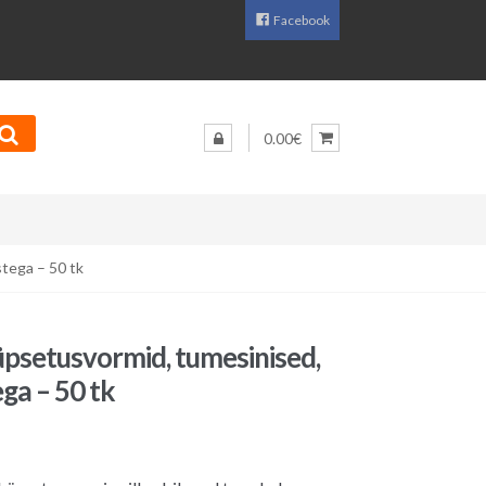
Facebook
0.00€
tega – 50 tk
üpsetusvormid, tumesinised,
ga – 50 tk
aegune
d