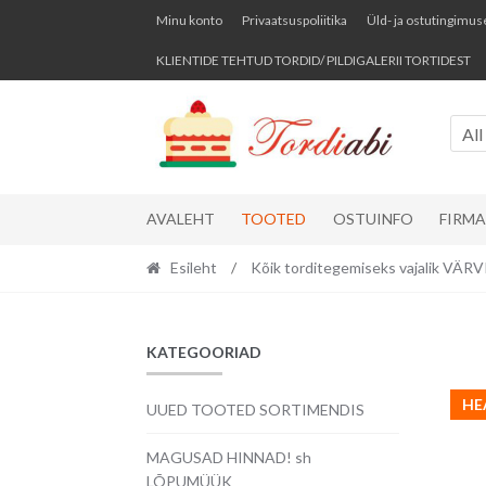
Skip
Skip
Minu konto
Privaatsuspoliitika
Üld- ja ostutingimus
to
to
KLIENTIDE TEHTUD TORDID/ PILDIGALERII TORTIDEST
navigation
content
All
AVALEHT
TOOTED
OSTUINFO
FIRM
Esileht
/
Kõik torditegemiseks vajalik VÄ
KATEGOORIAD
HE
UUED TOOTED SORTIMENDIS
MAGUSAD HINNAD! sh
LÕPUMÜÜK