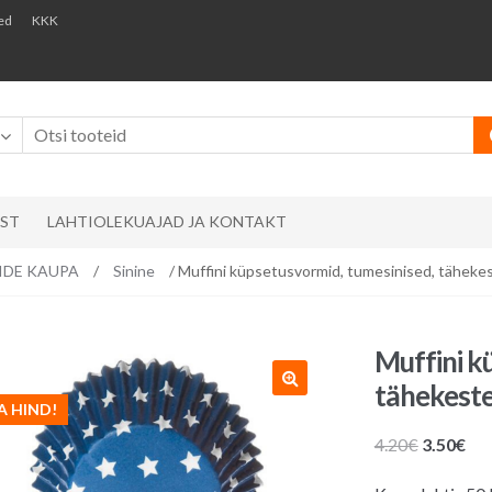
ed
KKK
AST
LAHTIOLEKUAJAD JA KONTAKT
RVIDE KAUPA
/
Sinine
/ Muffini küpsetusvormid, tumesinised, tähekes
Muffini k
tähekeste
A HIND!
Algne
Pr
4.20
€
3.50
€
hind
hin