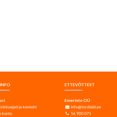
AINFO
ETTEVÕTTEST
ast
Emerinto OÜ
iolekuajad ja kontakt
info@tordiabi.ee
 konto
56 900 071