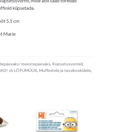
üpsetusvormi, mille abil saad toredad
ffinid küpsetada.
0€.
õt 5,1 cm
of Marie
depäevaks/ meestepäevaks
,
Küpsetusvormid
,
AD! sh LÕPUMÜÜK
,
Muffinitele ja tassikookidele
,