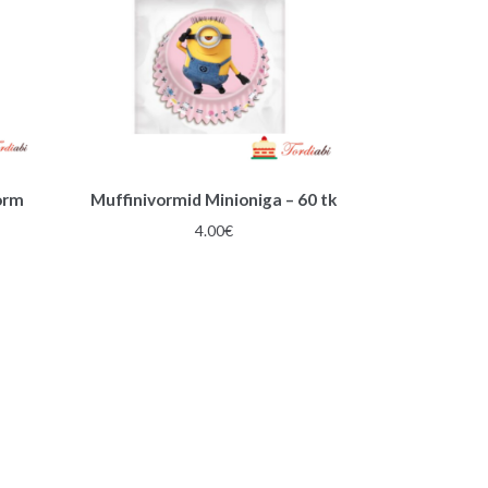
orm
Muffinivormid Minioniga – 60 tk
4.00
€
gune
€.