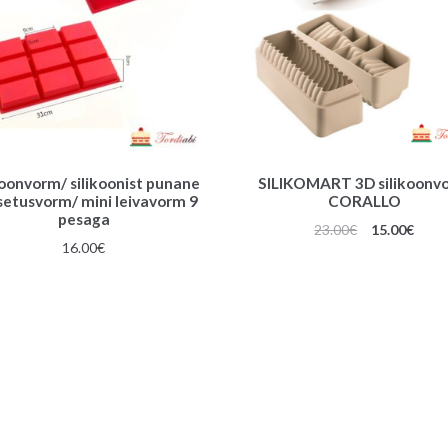
koonvorm/ silikoonist punane
SILIKOMART 3D silikoonv
etusvorm/ mini leivavorm 9
CORALLO
pesaga
Algne
Prae
23.00
€
15.00
€
16.00
€
hind
hind
oli:
on:
23.00€.
15.00