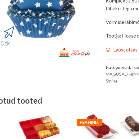
Komplektis 50 k
oli:
on:
tähekestega mu
4.20€.
3.5
Vormide läbimõ
Tootja: House 
Laost otsas
Kategooriad:
Isa
MAGUSAD HINN
Sinine
otud tooted
HEA HIND!