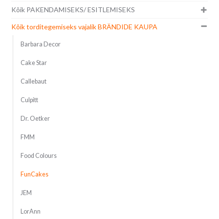
Kõik PAKENDAMISEKS/ ESITLEMISEKS
Kõik torditegemiseks vajalik BRÄNDIDE KAUPA
Barbara Decor
Cake Star
Callebaut
Culpitt
Dr. Oetker
FMM
Food Colours
FunCakes
JEM
LorAnn