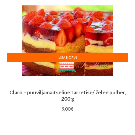
LISA KORVI
Claro – puuviljamaitseline tarretise/ želee pulber,
200 g
9.00
€