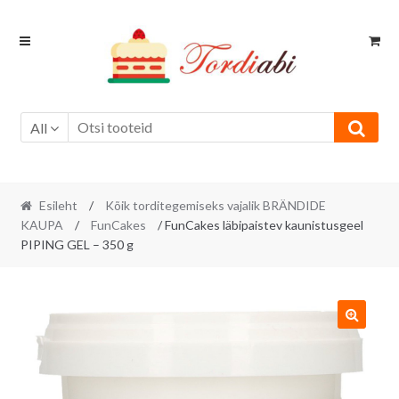
Skip
Skip
to
to
navigation
content
All
Esileht
/
Kõik torditegemiseks vajalik BRÄNDIDE
KAUPA
/
FunCakes
/ FunCakes läbipaistev kaunistusgeel
PIPING GEL – 350 g