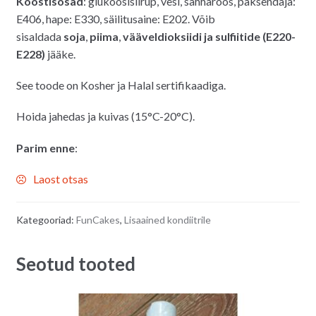
Koostisosad
: glükoosisiirup, vesi, sahharoos, paksendaja:
E406, hape: E330, säilitusaine: E202. Võib
sisaldada
soja
,
piima
,
vääveldioksiidi ja sulfiitide (E220-
E228)
jääke.
See toode on Kosher ja Halal sertifikaadiga.
Hoida jahedas ja kuivas (15°C-20°C).
Parim enne
:
Laost otsas
Kategooriad:
FunCakes
,
Lisaained kondiitrile
Seotud tooted