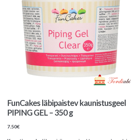
FunCakes läbipaistev kaunistusgeel
PIPING GEL – 350 g
7.50
€