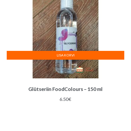
LISA KORVI
Glütseriin FoodColours – 150 ml
6.50
€