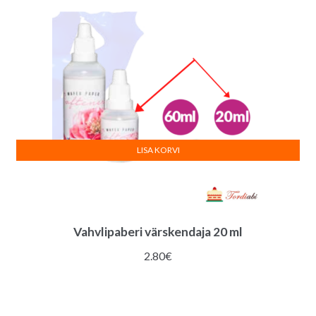
LISA KORVI
Vahvlipaberi värskendaja 20 ml
2.80
€